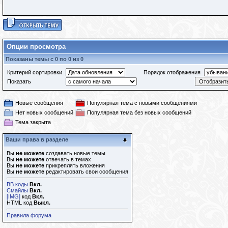
Опции просмотра
Показаны темы с 0 по 0 из 0
Критерий сортировки
Порядок отображения
Показать
Новые сообщения
Популярная тема с новыми сообщениями
Нет новых сообщений
Популярная тема без новых сообщений
Тема закрыта
Ваши права в разделе
Вы
не можете
создавать новые темы
Вы
не можете
отвечать в темах
Вы
не можете
прикреплять вложения
Вы
не можете
редактировать свои сообщения
BB коды
Вкл.
Смайлы
Вкл.
[IMG]
код
Вкл.
HTML код
Выкл.
Правила форума