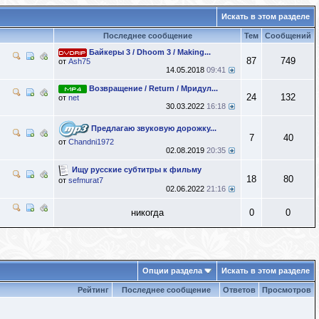
Искать в этом разделе
Последнее сообщение
Тем
Сообщений
Байкеры 3 / Dhoom 3 / Making...
87
749
от
Ash75
14.05.2018
09:41
Возвращение / Return / Мридул...
24
132
от
net
30.03.2022
16:18
Предлагаю звуковую дорожку...
7
40
от
Chandni1972
02.08.2019
20:35
Ищу русские субтитры к фильму
18
80
от
sefmurat7
02.06.2022
21:16
никогда
0
0
Опции раздела
Искать в этом разделе
Рейтинг
Последнее сообщение
Ответов
Просмотров