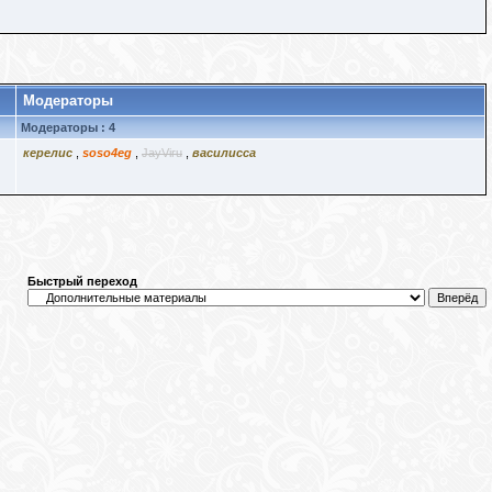
Модераторы
Модераторы : 4
керелис
,
soso4eg
,
JayViru
,
василисса
Быстрый переход