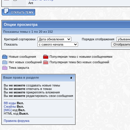
Ant
Опции просмотра
Показаны темы с 1 по 20 из 152
Критерий сортировки
Порядок отображения
Показать
Новые сообщения
Популярная тема с новыми сообщениями
Нет новых сообщений
Популярная тема без новых сообщений
Тема закрыта
Ваши права в разделе
Вы
не можете
создавать новые темы
Вы
не можете
отвечать в темах
Вы
не можете
прикреплять вложения
Вы
не можете
редактировать свои сообщения
BB коды
Вкл.
Смайлы
Вкл.
[IMG]
код
Вкл.
HTML код
Выкл.
Правила форума