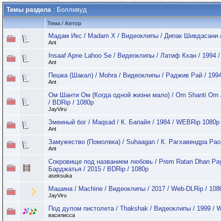
Темы раздела
: Болливуд
Тема
/
Автор
Мадам Икс / Madam X / Видеоклипы / Дипак Шивдасани 
Ant
Insaaf Apne Lahoo Se / Видеоклипы / Латиф Кхан / 1994
Ant
Пешка (Шакал) / Mohra / Видеоклипы / Раджив Рай / 19
Ant
Ом Шанти Ом (Когда одной жизни мало) / Om Shanti Om /
/ BDRip / 1080p
JayViru
Змеиный бог / Maqsad / К. Бапайя / 1984 / WEBRip 1080p
Ant
Замужество (Помолвка) / Suhaagan / К. Рагхавендра Рао
Ant
Сокровище под названием любовь / Prem Ratan Dhan Pa
Барджатья / 2015 / BDRip / 1080p
aseksuka
Машина / Machine / Видеоклипы / 2017 / Web-DLRip / 10
JayViru
Под дулом пистолета / Thakshak / Видеоклипы / 1999 / 
василисса