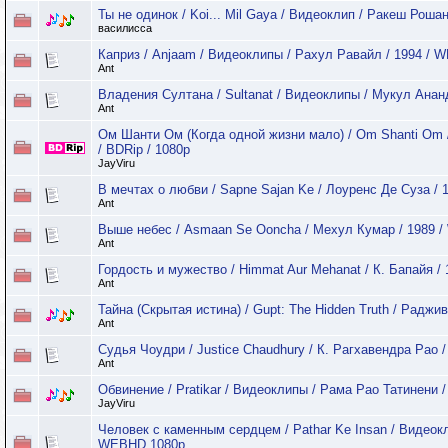
Ты не одинок / Koi... Mil Gaya / Видеоклип / Ракеш Рошан
василисса
Каприз / Anjaam / Видеоклипы / Рахул Равайл / 1994 /
Ant
Владения Султана / Sultanat / Видеоклипы / Мукул Анан
Ant
Ом Шанти Ом (Когда одной жизни мало) / Om Shanti Om /
/ BDRip / 1080p
JayViru
В мечтах о любви / Sapne Sajan Ke / Лоуренс Де Суза /
Ant
Выше небес / Asmaan Se Ooncha / Мехул Кумар / 1989 
Ant
Гордость и мужество / Himmat Aur Mehanat / К. Бапайя 
Ant
Тайна (Скрытая истина) / Gupt: The Hidden Truth / Радж
Ant
Судья Чоудри / Justice Chaudhury / К. Рагхавендра Рао 
Ant
Обвинение / Pratikar / Видеоклипы / Рама Рао Татинени /
JayViru
Человек с каменным сердцем / Pathar Ke Insan / Видеокл
WEBHD 1080p