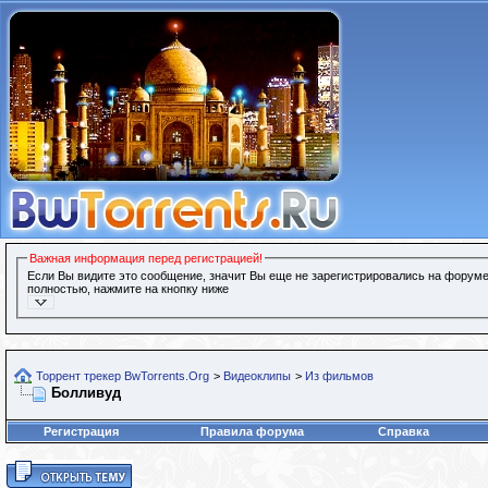
Важная информация перед регистрацией!
Если Вы видите это сообщение, значит Вы еще не зарегистрировались на форуме
полностью, нажмите на кнопку ниже
Торрент трекер BwTorrents.Org
>
Видеоклипы
>
Из фильмов
Болливуд
Регистрация
Правила форума
Справка