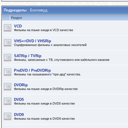
Подразделы
: Болливуд
Раздел
VCD
Фильмы на языке хинди в VCD качестве
VHS=>DVD / VHSRip
Оцифрованные фильмы с аналоговых носителей
SATRip / TVRip
Фильмы, записанные с ТВ, спутникового или кабельного каналов
PreDVD / PreDVDRip
Фильмы так называемого "пре-двд" качества.
DVDRip
Фильмы на языке хинди в DVDRip качестве
DVD5
Фильмы на языке хинди в DVD5 качестве
DVD9
Фильмы на языке хинди в DVD9 качестве