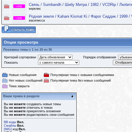
Связь / Sumbandh / Шибу Митра / 1982 / VCDRip / Любит
керелис
Родная земля / Kahani Kismat Ki / Фарог Сиддик / 1999 /
василисса
Опции просмотра
Показаны темы с 1 по 20 из 36
Критерий сортировки
Порядок отображения
Показать
Новые сообщения
Популярная тема с новыми сообщениями
Нет новых сообщений
Популярная тема без новых сообщений
Тема закрыта
Ваши права в разделе
Вы
не можете
создавать новые темы
Вы
не можете
отвечать в темах
Вы
не можете
прикреплять вложения
Вы
не можете
редактировать свои сообщения
BB коды
Вкл.
Смайлы
Вкл.
[IMG]
код
Вкл.