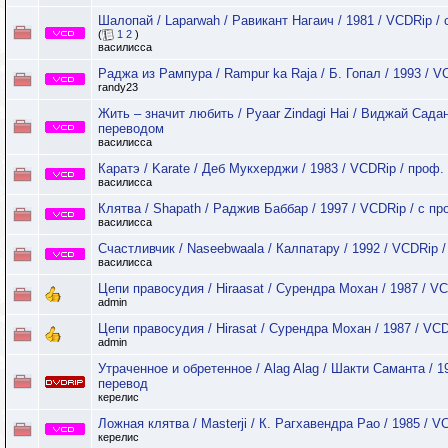
Шалопай / Laparwah / Равикант Нагаич / 1981 / VCDRip 
(
1
2
)
василисса
Раджа из Рампура / Rampur ka Raja / Б. Гопал / 1993 / V
randy23
Жить – значит любить / Pyaar Zindagi Hai / Виджай Садан
переводом
василисса
Каратэ / Karate / Деб Мукхерджи / 1983 / VCDRip / проф.
василисса
Клятва / Shapath / Раджив Баббар / 1997 / VCDRip / с п
василисса
Счастливчик / Naseebwaala / Калпатару / 1992 / VCDRi
василисса
Цепи правосудия / Hiraasat / Сурендра Мохан / 1987 / VC
admin
Цепи правосудия / Hirasat / Сурендра Мохан / 1987 / VCD
admin
Утраченное и обретенное / Alag Alag / Шакти Саманта / 
перевод
керелис
Ложная клятва / Masterji / К. Рагхавендра Рао / 1985 / 
керелис