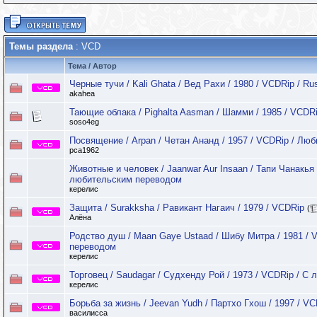
Темы раздела
: VCD
Тема
/
Автор
Черные тучи / Kali Ghata / Вед Рахи / 1980 / VCDRip / Ru
akahea
Тающие облака / Pighalta Aasman / Шамми / 1985 / VCDRi
soso4eg
Посвящение / Arpan / Четан Ананд / 1957 / VCDRip / Лю
pca1962
Животные и человек / Jaanwar Aur Insaan / Тапи Чанакья 
любительским переводом
керелис
Защита / Surakksha / Равикант Нагаич / 1979 / VCDRip
(
Алёна
Родство душ / Maan Gaye Ustaad / Шибу Митра / 1981 / 
переводом
керелис
Торговец / Saudagar / Судхенду Рой / 1973 / VCDRip / 
керелис
Борьба за жизнь / Jeevan Yudh / Партхо Гхош / 1997 / V
василисса