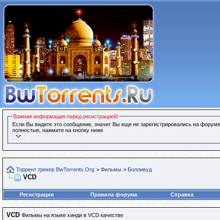
Важная информация перед регистрацией!
Если Вы видите это сообщение, значит Вы еще не зарегистрировались на форуме
полностью, нажмите на кнопку ниже
Торрент трекер BwTorrents.Org
>
Фильмы
>
Болливуд
VCD
Регистрация
Правила форума
Справка
VCD
Фильмы на языке хинди в VCD качестве