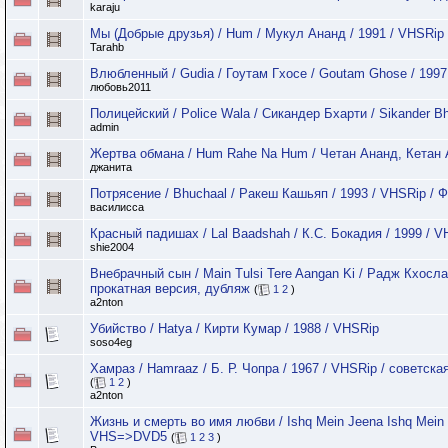
karaju
Мы (Добрые друзья) / Hum / Мукул Ананд / 1991 / VHSRip
Tarahb
Влюбленный / Gudia / Гоутам Гхосе / Goutam Ghose / 1997
любовь2011
Полицейский / Police Wala / Сикандер Бхарти / Sikander Bh
admin
Жертва обмана / Hum Rahe Na Hum / Четан Ананд, Кетан 
джанита
Потрясение / Bhuchaal / Ракеш Кашьяп / 1993 / VHSRip /
василисса
Красный падишах / Lal Baadshah / К.С. Бокадия / 1999 / 
shie2004
Внебрачный сын / Main Tulsi Tere Aangan Ki / Радж Кхосла
прокатная версия, дубляж
(
1
2
)
a2nton
Убийство / Hatya / Кирти Кумар / 1988 / VHSRip
soso4eg
Хамраз / Hamraaz / Б. Р. Чопра / 1967 / VHSRip / советск
(
1
2
)
a2nton
Жизнь и смерть во имя любви / Ishq Mein Jeena Ishq Mein 
VHS=>DVD5
(
1
2
3
)