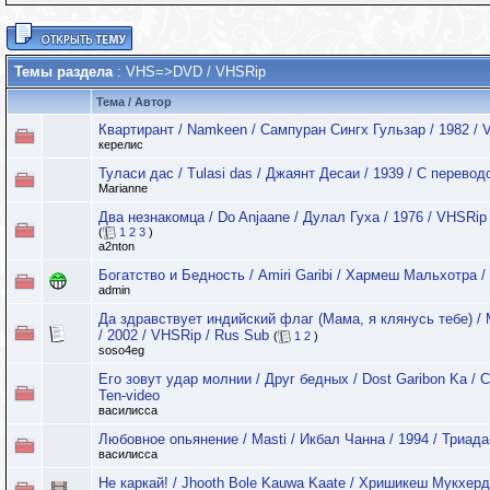
Темы раздела
: VHS=>DVD / VHSRip
Тема
/
Автор
Квартирант / Namkeen / Сампуран Сингх Гульзар / 1982 /
керелис
Туласи дас / Tulasi das / Джаянт Десаи / 1939 / С перевод
Marianne
Два незнакомца / Do Anjaane / Дулал Гуха / 1976 / VHSRip
(
1
2
3
)
a2nton
Богатство и Бедность / Amiri Garibi / Хармеш Мальхотра /
admin
Да здравствует индийский флаг (Мама, я клянусь тебе) /
/ 2002 / VHSRip / Rus Sub
(
1
2
)
soso4eg
Его зовут удар молнии / Друг бедных / Dost Garibon Ka / С
Ten-video
василисса
Любовное опьянение / Masti / Икбал Чанна / 1994 / Триад
василисса
Не каркай! / Jhooth Bole Kauwa Kaate / Хришикеш Мукхер