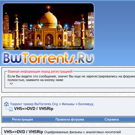
Важная информация перед регистрацией!
Если Вы видите это сообщение, значит Вы еще не зарегистрировались на форуме
полностью, нажмите на кнопку ниже
Торрент трекер BwTorrents.Org
>
Фильмы
>
Болливуд
VHS=>DVD / VHSRip
Регистрация
Правила форума
Справка
VHS=>DVD / VHSRip
Оцифрованные фильмы с аналоговых носителей