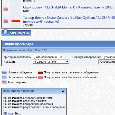
Виолетта
Один момент / Ek Pal (A Moment) / Калпана Лазми / 1986
Nilda
Танцор Диско / Disco Dancer / Баббар Субхаш / 1983 / V
(полное дублирование)
JayViru
Опции просмотра
Показаны темы с 1 по 20 из 152
Критерий сортировки
Порядок отображения
Показать
Новые сообщения
Популярная тема с новыми сообщениями
Нет новых сообщений
Популярная тема без новых сообщений
Тема закрыта
Ваши права в разделе
Вы
не можете
создавать новые темы
Вы
не можете
отвечать в темах
Вы
не можете
прикреплять вложения
Вы
не можете
редактировать свои сообщения
BB коды
Вкл.