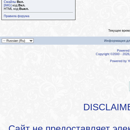
Смайлы
Вкл.
[IMG]
код
Вкл.
HTML код
Выкл.
Правила форума
Текущее врем
Информация дл
Powered b
Copyright ©2000 - 2026,
Powered by
Y
DISCLAIM
Сайт не предоставляет эле