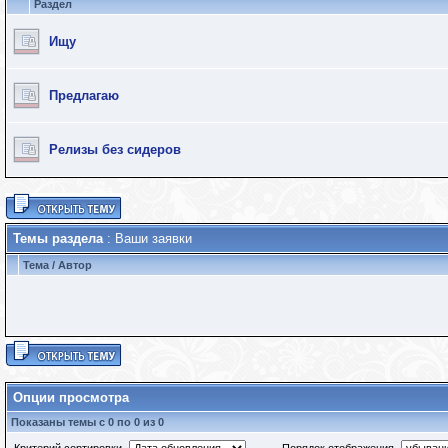
Раздел
Ищу
Предлагаю
Релизы без сидеров
Темы раздела
: Ваши заявки
Тема
/
Автор
Опции просмотра
Показаны темы с 0 по 0 из 0