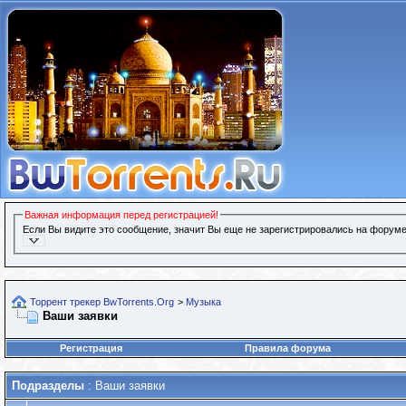
Важная информация перед регистрацией!
Если Вы видите это сообщение, значит Вы еще не зарегистрировались на форуме
Торрент трекер BwTorrents.Org
>
Музыка
Ваши заявки
Регистрация
Правила форума
Подразделы
: Ваши заявки