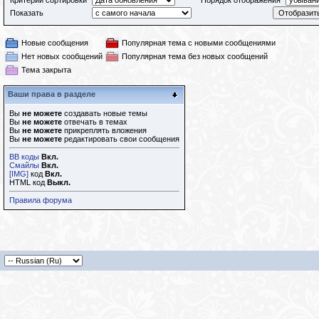
Критерий сортировки
Порядок отображения
Показать
Новые сообщения
Популярная тема с новыми сообщениями
Нет новых сообщений
Популярная тема без новых сообщений
Тема закрыта
Ваши права в разделе
Вы
не можете
создавать новые темы
Вы
не можете
отвечать в темах
Вы
не можете
прикреплять вложения
Вы
не можете
редактировать свои сообщения
BB коды
Вкл.
Смайлы
Вкл.
[IMG]
код
Вкл.
HTML код
Выкл.
Правила форума