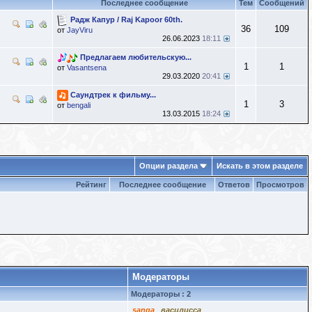
Последнее сообщение
Тем
Сообщений
Радж Капур / Raj Kapoor 60th.
36
109
от
JayViru
26.06.2023
18:11
Предлагаем любительскую...
1
1
от
Vasantsena
29.03.2020
20:41
Саундтрек к фильму...
1
3
от
bengali
13.03.2015
18:24
Опции раздела
Искать в этом разделе
Рейтинг
Последнее сообщение
Ответов
Просмотров
Модераторы
Модераторы : 2
sanga
,
василисса