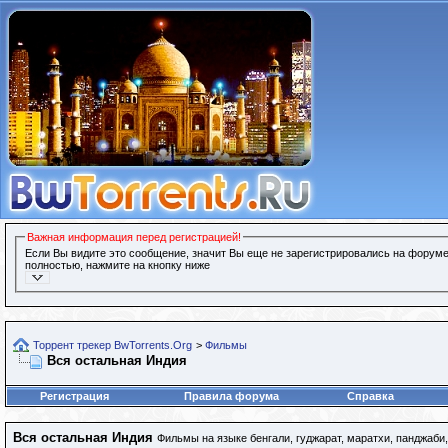
Важная информация перед регистрацией!
Если Вы видите это сообщение, значит Вы еще не зарегистрировались на форуме
полностью, нажмите на кнопку ниже
Торрент трекер BwTorrents.Org
>
Фильмы
Вся остальная Индия
Регистрация
Правила форума
Справка
Вся остальная Индия
Фильмы на языке бенгали, гуджарат, маратхи, панджаби,