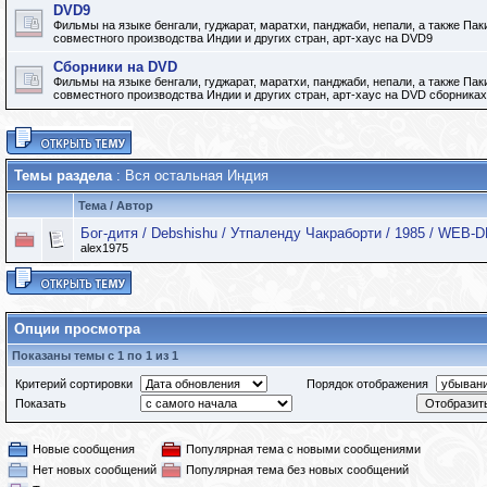
DVD9
Фильмы на языке бенгали, гуджарат, маратхи, панджаби, непали, а также Па
совместного производства Индии и других стран, арт-хаус на DVD9
Сборники на DVD
Фильмы на языке бенгали, гуджарат, маратхи, панджаби, непали, а также Па
совместного производства Индии и других стран, арт-хаус на DVD сборниках
Темы раздела
: Вся остальная Индия
Тема
/
Автор
Бог-дитя / Debshishu / Утпаленду Чакраборти / 1985 / WEB-
alex1975
Опции просмотра
Показаны темы с 1 по 1 из 1
Критерий сортировки
Порядок отображения
Показать
Новые сообщения
Популярная тема с новыми сообщениями
Нет новых сообщений
Популярная тема без новых сообщений