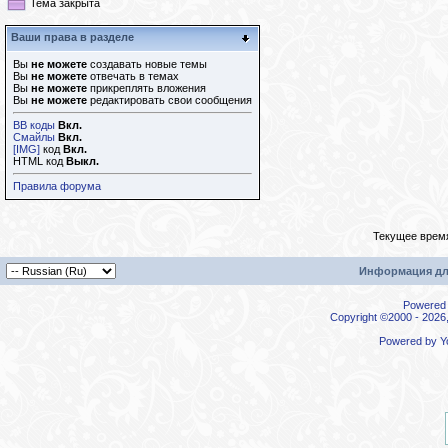
Тема закрыта
Ваши права в разделе
Вы
не можете
создавать новые темы
Вы
не можете
отвечать в темах
Вы
не можете
прикреплять вложения
Вы
не можете
редактировать свои сообщения
BB коды
Вкл.
Смайлы
Вкл.
[IMG]
код
Вкл.
HTML код
Выкл.
Правила форума
Текущее врем
Информация дл
Powered b
Copyright ©2000 - 2026,
Powered by
Y