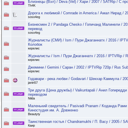
Близнецы (Вэл) / Deva (Vel) / Хари / 2007 / SATRip / С п
Th4K
Дорога к любимой / Comrade in America / Амал Нирад / 2
soso4eg
Бизнесмен 2 / Pandaga Chesko / Гопичанд Малинели / 20
перевод
soso4eg
Журналисты (СМИ) / Ism / Пури Джаганнатх / 2016 / IPT
Колобок
керелис
Журналисты / Ism / Пури Джаганнатх / 2016 / IPTVRip / 
керелис
Джемини / Gemini / Саран / 2002 / IPTVRip 720р / Rus Su
керелис
Годавари - река любви / Godavari / Шекхар Каммула / 200
janin57
Три друга (Цена дружбы) / Vaikuntapali / Анил Гопиредди 
переводом
Nilda
Маленький свидетель / Pasivadi Pranam / Коданда Рами Р
Киностудия им. А. Довженко
Beautyty
Таинственная гостья / Chandramukhi / П. Васу / 2005 / S
Каир