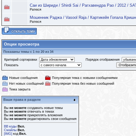
Саи из Шириди / Shirdi Sai / Рагхавендра Рао / 2012 / SA
Ратюся
Мошенник Раджа / Vasool Raja / Картикейя Гопала Кришна
Ратюся
Опции просмотра
Показаны темы с 1 по 20 из 34
Критерий сортировки
Порядок отображения
Показать
Новые сообщения
Популярная тема с новыми сообщениями
Нет новых сообщений
Популярная тема без новых сообщений
Тема закрыта
Ваши права в разделе
Вы
не можете
создавать новые темы
Вы
не можете
отвечать в темах
Вы
не можете
прикреплять вложения
Вы
не можете
редактировать свои сообщения
BB коды
Вкл.
Смайлы
Вкл.
[IMG]
код
Вкл.