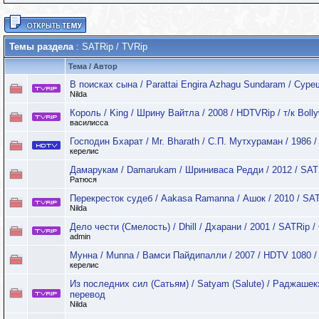
Темы раздела
: SATRip / TVRip
Тема
/
Автор
В поисках сына / Parattai Engira Azhagu Sundaram / Суре
Nilda
Король / King / Шрину Вайтла / 2008 / HDTVRip / т/к Bol
василисса
Господин Бхарат / Mr. Bharath / С.П. Мутхураман / 1986 
керелис
Дамарукам / Damarukam / Шриниваса Редди / 2012 / SAT
Ратюся
Перекресток судеб / Aakasa Ramanna / Ашок / 2010 / SA
Nilda
Дело чести (Смелость) / Dhill / Дхарани / 2001 / SATRip 
admin
Мунна / Munna / Вамси Пайдипалли / 2007 / HDTV 1080 
керелис
Из последних сил (Сатьям) / Satyam (Salute) / Раджашекх
перевод
Nilda