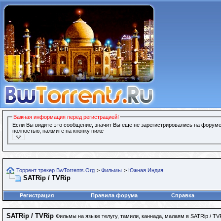
Важная информация перед регистрацией!
Если Вы видите это сообщение, значит Вы еще не зарегистрировались на форуме
полностью, нажмите на кнопку ниже
Торрент трекер BwTorrents.Org
>
Фильмы
>
Южная Индия
SATRip / TVRip
Регистрация
Правила форума
Справка
SATRip / TVRip
Фильмы на языке телугу, тамили, каннада, малаям в SATRip / TV