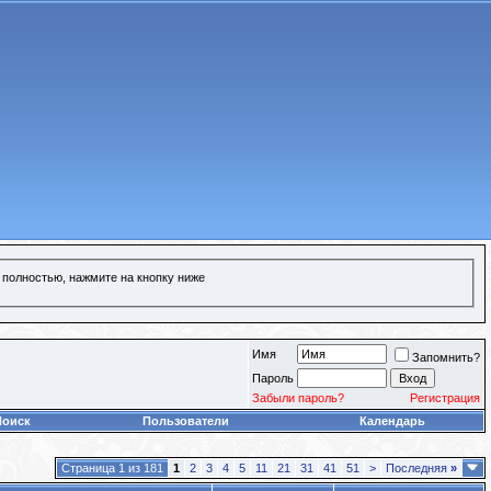
 полностью, нажмите на кнопку ниже
Имя
Запомнить?
Пароль
Забыли пароль?
Регистрация
Поиск
Пользователи
Календарь
Страница 1 из 181
1
2
3
4
5
11
21
31
41
51
>
Последняя
»