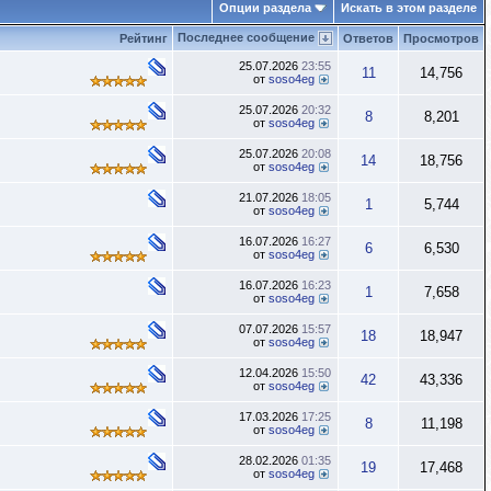
Опции раздела
Искать в этом разделе
Последнее сообщение
Рейтинг
Ответов
Просмотров
25.07.2026
23:55
11
14,756
от
soso4eg
25.07.2026
20:32
8
8,201
от
soso4eg
25.07.2026
20:08
14
18,756
от
soso4eg
21.07.2026
18:05
1
5,744
от
soso4eg
16.07.2026
16:27
6
6,530
от
soso4eg
16.07.2026
16:23
1
7,658
от
soso4eg
07.07.2026
15:57
18
18,947
от
soso4eg
12.04.2026
15:50
42
43,336
от
soso4eg
17.03.2026
17:25
8
11,198
от
soso4eg
28.02.2026
01:35
19
17,468
от
soso4eg