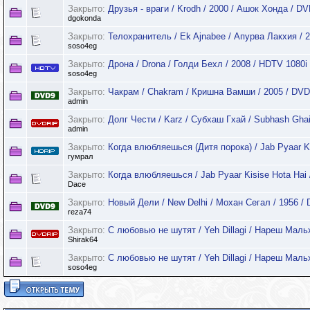
Закрыто:
Друзья - враги / Krodh / 2000 / Ашок Хонда / D
dgokonda
Закрыто:
Телохранитель / Ek Ajnabee / Апурва Лакхия / 
soso4eg
Закрыто:
Дрона / Drona / Голди Бехл / 2008 / HDTV 1080i
soso4eg
Закрыто:
Чакрам / Chakram / Кришна Вамши / 2005 / DVD
admin
Закрыто:
Долг Чести / Karz / Субхаш Гхай / Subhash Ghai
admin
Закрыто:
Когда влюбляешься (Дитя порока) / Jab Pyaar K
гумрал
Закрыто:
Когда влюбляешься / Jab Pyaar Kisise Hota Hai 
Dace
Закрыто:
Новый Дели / New Delhi / Мохан Сегал / 1956 /
reza74
Закрыто:
С любовью не шутят / Yeh Dillagi / Нареш Маль
Shirak64
Закрыто:
С любовью не шутят / Yeh Dillagi / Нареш Маль
soso4eg