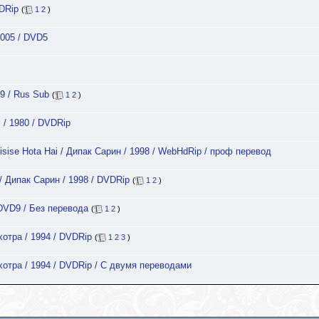
VDRip
(
1
2
)
2005 / DVD5
9 / Rus Sub
(
1
2
)
 / 1980 / DVDRip
isise Hota Hai / Дипак Сарин / 1998 / WebHdRip / проф перевод
/ Дипак Сарин / 1998 / DVDRip
(
1
2
)
 DVD9 / Без перевода
(
1
2
)
хотра / 1994 / DVDRip
(
1
2
3
)
хотра / 1994 / DVDRip / C двумя переводами