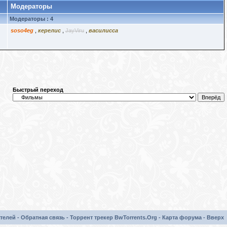
Модераторы
Модераторы : 4
soso4eg
,
керелис
,
JayViru
,
василисса
Быстрый переход
телей
-
Обратная связь
-
Торрент трекер BwTorrents.Org
-
Карта форума
-
Вверх