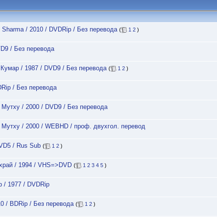
y Sharma / 2010 / DVDRip / Без перевода
(
1
2
)
VD9 / Без перевода
Кумар / 1987 / DVD9 / Без перевода
(
1
2
)
DRip / Без перевода
 Мутху / 2000 / DVD9 / Без перевода
. Мутху / 2000 / WEBHD / проф. двухгол. перевод
DVD5 / Rus Sub
(
1
2
)
ахрай / 1994 / VHS=>DVD
(
1
2
3
4
5
)
 / 1977 / DVDRip
0 / BDRip / Без перевода
(
1
2
)