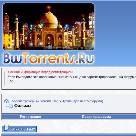
Важная информация перед регистрацией!
Если Вы видите это сообщение, значит Вы еще не зарегистрировались на форуме
Торрент трекер BwTorrents.Org
>
Архив (для всего форума)
Фильмы
Регистрация
Правила форума