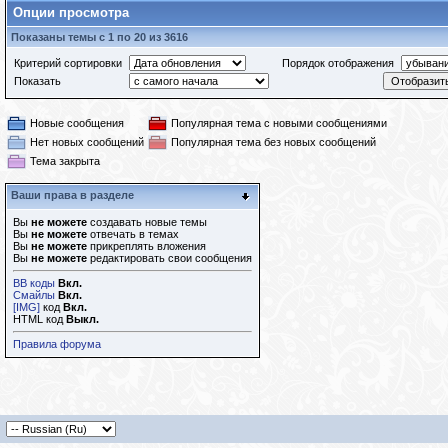
Опции просмотра
Показаны темы с 1 по 20 из 3616
Критерий сортировки
Порядок отображения
Показать
Новые сообщения
Популярная тема с новыми сообщениями
Нет новых сообщений
Популярная тема без новых сообщений
Тема закрыта
Ваши права в разделе
Вы
не можете
создавать новые темы
Вы
не можете
отвечать в темах
Вы
не можете
прикреплять вложения
Вы
не можете
редактировать свои сообщения
BB коды
Вкл.
Смайлы
Вкл.
[IMG]
код
Вкл.
HTML код
Выкл.
Правила форума