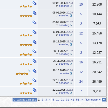
09.02.2026
00:23
10
22,208
от
soso4eg
05.02.2026
20:09
5
10,144
от
soso4eg
05.02.2026
20:02
2
7,082
от
soso4eg
11.01.2026
20:02
12
25,456
от
soso4eg
16.12.2025
21:04
5
13,178
от
soso4eg
06.11.2025
23:32
2
12,927
от
soso4eg
06.11.2025
23:29
16
16,931
от
soso4eg
26.10.2025
00:24
12
20,842
от
nmatter
22.10.2025
20:34
24
26,459
от
soso4eg
22.10.2025
20:32
7
9,260
от
soso4eg
Страница 1 из 181
1
2
3
4
5
11
21
31
41
51
>
Последняя
»