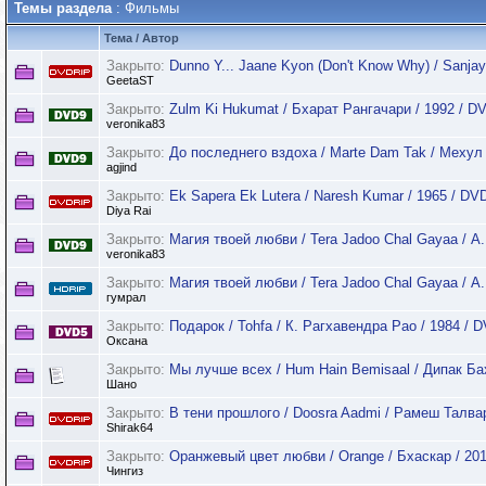
Темы раздела
: Фильмы
Тема
/
Автор
Закрыто:
Dunno Y... Jaane Kyon (Don't Know Why) / Sanja
GeetaST
Закрыто:
Zulm Ki Hukumat / Бхарат Рангачари / 1992 / D
veronika83
Закрыто:
До последнего вздоха / Marte Dam Tak / Мехул 
agjind
Закрыто:
Ek Sapera Ek Lutera / Naresh Kumar / 1965 / DV
Diya Rai
Закрыто:
Магия твоей любви / Tera Jadoo Chal Gayaa / А.
veronika83
Закрыто:
Магия твоей любви / Tera Jadoo Chal Gayaa / А
гумрал
Закрыто:
Подарок / Tohfa / К. Рагхавендра Рао / 1984 / 
Оксана
Закрыто:
Мы лучше всех / Hum Hain Bemisaal / Дипак Б
Шано
Закрыто:
В тени прошлого / Doosra Aadmi / Рамеш Талвар
Shirak64
Закрыто:
Оранжевый цвет любви / Orange / Бхаскар / 201
Чингиз