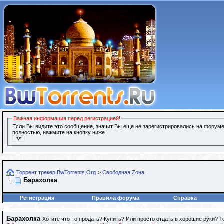
Важная информация перед регистрацией!
Если Вы видите это сообщение, значит Вы еще не зарегистрировались на форуме
полностью, нажмите на кнопку ниже
Торрент трекер BwTorrents.Org
>
Свободная Zона
Барахолка
Регистрация
Правила форума
Справка
Барахолка
Хотите что-то продать? Купить? Или просто отдать в хорошие руки? Т