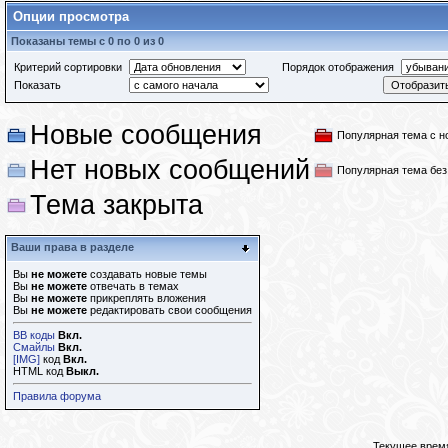
Опции просмотра
Показаны темы с 0 по 0 из 0
Критерий сортировки
Порядок отображения
Показать
Новые сообщения
Популярная тема с 
Нет новых сообщений
Популярная тема бе
Тема закрыта
Ваши права в разделе
Вы
не можете
создавать новые темы
Вы
не можете
отвечать в темах
Вы
не можете
прикреплять вложения
Вы
не можете
редактировать свои сообщения
BB коды
Вкл.
Смайлы
Вкл.
[IMG]
код
Вкл.
HTML код
Выкл.
Правила форума
Текущее врем