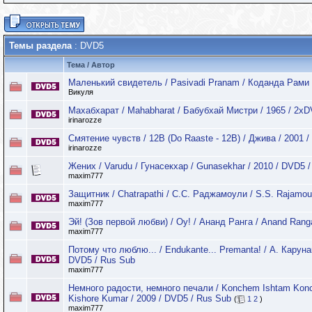
Темы раздела
: DVD5
Тема
/
Автор
Маленький свидетель / Pasivadi Pranam / Коданда Рами 
Викуля
Махабхарат / Mahabharat / Бабубхай Мистри / 1965 / 2хD
irinarozze
Смятение чувств / 12B (Do Raaste - 12B) / Джива / 2001 
irinarozze
Жених / Varudu / Гунасекхар / Gunasekhar / 2010 / DVD5 
maxim777
Защитник / Chatrapathi / С.С. Раджамоули / S.S. Rajamoul
maxim777
Эй! (Зов первой любви) / Oy! / Ананд Ранга / Anand Rang
maxim777
Потому что люблю... / Endukante... Premanta! / А. Карунак
DVD5 / Rus Sub
maxim777
Немного радости, немного печали / Konchem Ishtam Kon
Kishore Kumar / 2009 / DVD5 / Rus Sub
(
1
2
)
maxim777