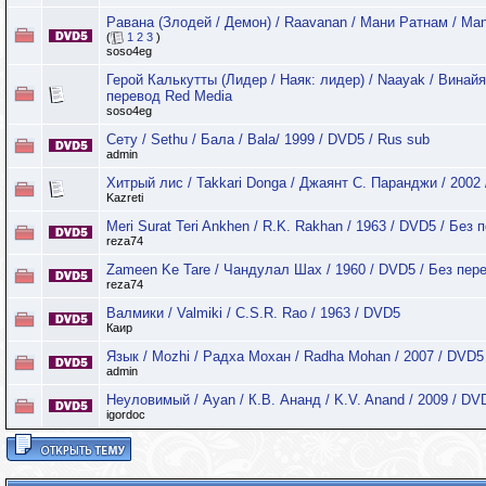
Равана (Злодей / Демон) / Raavanan / Мани Ратнам / Man
(
1
2
3
)
soso4eg
Герой Калькутты (Лидер / Наяк: лидер) / Naayak / Винайя
перевод Red Media
soso4eg
Сету / Sethu / Бала / Bala/ 1999 / DVD5 / Rus sub
admin
Хитрый лис / Takkari Donga / Джаянт С. Паранджи / 2002
Kazreti
Meri Surat Teri Ankhen / R.K. Rakhan / 1963 / DVD5 / Без 
reza74
Zameen Ke Tare / Чандулал Шах / 1960 / DVD5 / Без пер
reza74
Валмики / Valmiki / C.S.R. Rao / 1963 / DVD5
Каир
Язык / Mozhi / Радха Мохан / Radha Mohan / 2007 / DVD5
admin
Неуловимый / Ayan / К.В. Ананд / K.V. Anand / 2009 / DV
igordoc