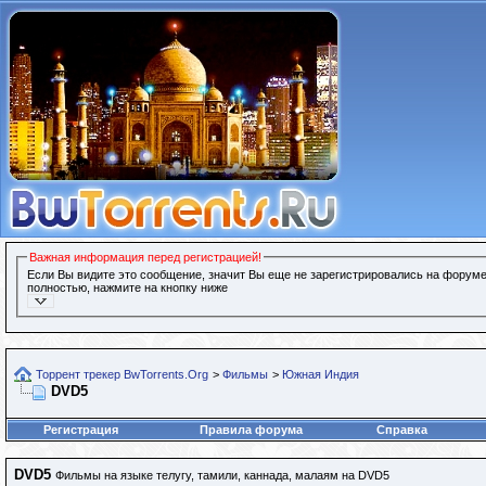
Важная информация перед регистрацией!
Если Вы видите это сообщение, значит Вы еще не зарегистрировались на форуме
полностью, нажмите на кнопку ниже
Торрент трекер BwTorrents.Org
>
Фильмы
>
Южная Индия
DVD5
Регистрация
Правила форума
Справка
DVD5
Фильмы на языке телугу, тамили, каннада, малаям на DVD5