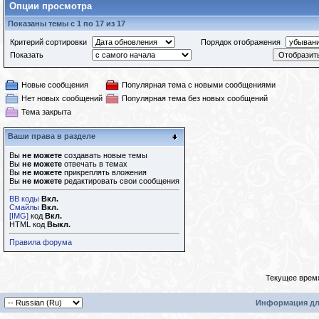
Опции просмотра
Показаны темы с 1 по 17 из 17
Критерий сортировки
Порядок отображения
Показать
Новые сообщения
Популярная тема с новыми сообщениями
Нет новых сообщений
Популярная тема без новых сообщений
Тема закрыта
Ваши права в разделе
Вы
не можете
создавать новые темы
Вы
не можете
отвечать в темах
Вы
не можете
прикреплять вложения
Вы
не можете
редактировать свои сообщения
BB коды
Вкл.
Смайлы
Вкл.
[IMG]
код
Вкл.
HTML код
Выкл.
Правила форума
Текущее врем
Информация дл