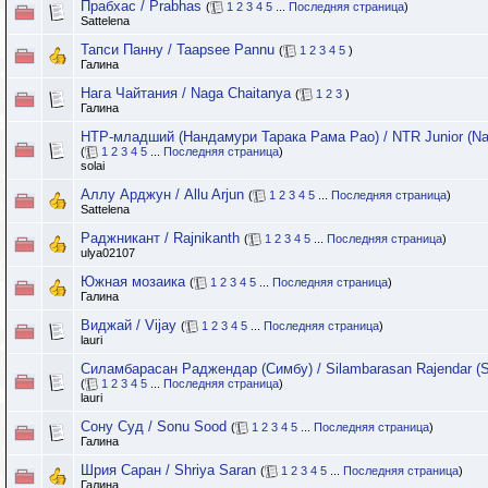
Прабхас / Prabhas
(
1
2
3
4
5
...
Последняя страница
)
Sattelena
Тапси Панну / Taapsee Pannu
(
1
2
3
4
5
)
Галина
Нага Чайтания / Naga Chaitanya
(
1
2
3
)
Галина
НТР-младший (Нандамури Тарака Рама Рао) / NTR Junior (Na
(
1
2
3
4
5
...
Последняя страница
)
solai
Аллу Арджун / Allu Arjun
(
1
2
3
4
5
...
Последняя страница
)
Sattelena
Раджникант / Rajnikanth
(
1
2
3
4
5
...
Последняя страница
)
ulya02107
Южная мозаика
(
1
2
3
4
5
...
Последняя страница
)
Галина
Виджай / Vijay
(
1
2
3
4
5
...
Последняя страница
)
lauri
Силамбарасан Раджендар (Симбу) / Silambarasan Rajendar (
(
1
2
3
4
5
...
Последняя страница
)
lauri
Сону Суд / Sonu Sood
(
1
2
3
4
5
...
Последняя страница
)
Галина
Шрия Саран / Shriya Saran
(
1
2
3
4
5
...
Последняя страница
)
Галина