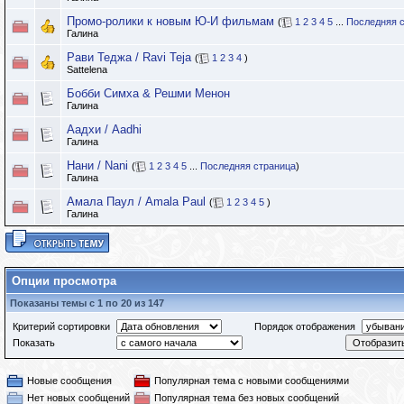
Промо-ролики к новым Ю-И фильмам
(
1
2
3
4
5
...
Последняя 
Галина
Рави Теджа / Ravi Teja
(
1
2
3
4
)
Sattelena
Бобби Симха & Решми Менон
Галина
Аадхи / Aadhi
Галина
Нани / Nani
(
1
2
3
4
5
...
Последняя страница
)
Галина
Амала Паул / Amala Paul
(
1
2
3
4
5
)
Галина
Опции просмотра
Показаны темы с 1 по 20 из 147
Критерий сортировки
Порядок отображения
Показать
Новые сообщения
Популярная тема с новыми сообщениями
Нет новых сообщений
Популярная тема без новых сообщений