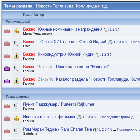
Темы раздела
: Новости Толливуда, Колливуда и т.д.
Тема
/
Автор
-
Рекомендуем!
Важно:
Южные номинации и награждения
(
1
2
3
)
Мила (Анастасия)
Важно:
TOПы и ХИТ-парады Южной Индии!
(
1
2
3
4
5
...
Посл
Elain
Важно:
Киноиндустрия Южной Индии
(
1
2
3
)
Галина
Важно:
Закрыто:
Правила раздела "Новости"
Галина
Важно:
Закрыто:
Каталог раздела "Новости Толливуда, Колл
Галина
-
Темы форума:
Пунит Раджкумар / Puneeth Rajkumar
Галина
Новости о южных фильмах
(
1
2
3
4
5
...
Последняя страница
)
Галина
Рам Чаран Теджа / Ram Charan Teja
(
1
2
3
4
5
...
Последняя ст
Sattelena