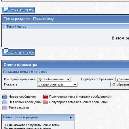
Темы раздела
: Прочие шоу
Тема
/
Автор
В этом р
Опции просмотра
Показаны темы с 0 по 0 из 0
Критерий сортировки
Порядок отображения
Показать
Новые сообщения
Популярная тема с новыми сообщениями
Нет новых сообщений
Популярная тема без новых сообщений
Тема закрыта
Ваши права в разделе
Вы
не можете
создавать новые темы
Вы
не можете
отвечать в темах