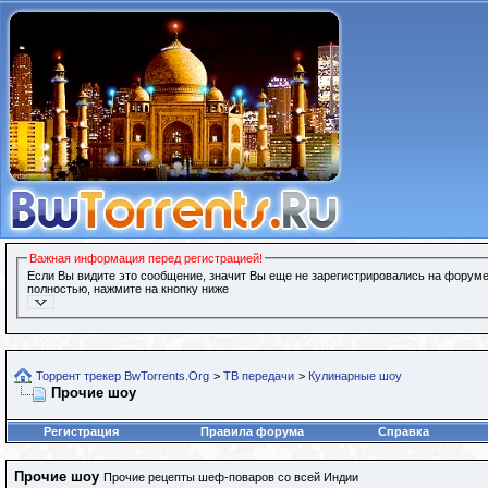
Важная информация перед регистрацией!
Если Вы видите это сообщение, значит Вы еще не зарегистрировались на форуме
полностью, нажмите на кнопку ниже
Торрент трекер BwTorrents.Org
>
ТВ передачи
>
Кулинарные шоу
Прочие шоу
Регистрация
Правила форума
Справка
Прочие шоу
Прочие рецепты шеф-поваров со всей Индии