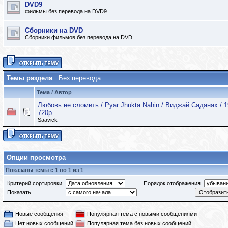
DVD9
фильмы без перевода на DVD9
Сборники на DVD
Сборники фильмов без перевода на DVD
Темы раздела
: Без перевода
Тема
/
Автор
Любовь не сломить / Pyar Jhukta Nahin / Виджай Саданах / 
720p
Saavick
Опции просмотра
Показаны темы с 1 по 1 из 1
Критерий сортировки
Порядок отображения
Показать
Новые сообщения
Популярная тема с новыми сообщениями
Нет новых сообщений
Популярная тема без новых сообщений