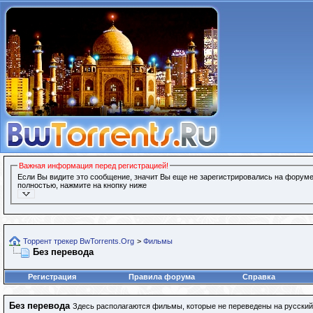
Важная информация перед регистрацией!
Если Вы видите это сообщение, значит Вы еще не зарегистрировались на форуме
полностью, нажмите на кнопку ниже
Торрент трекер BwTorrents.Org
>
Фильмы
Без перевода
Регистрация
Правила форума
Справка
Без перевода
Здесь располагаются фильмы, которые не переведены на русский 