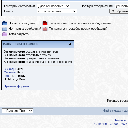
Критерий сортировки
Порядок отображения
Показать
Новые сообщения
Популярная тема с новыми сообщениями
Нет новых сообщений
Популярная тема без новых сообщений
Тема закрыта
Ваши права в разделе
Вы
не можете
создавать новые темы
Вы
не можете
отвечать в темах
Вы
не можете
прикреплять вложения
Вы
не можете
редактировать свои сообщения
BB коды
Вкл.
Смайлы
Вкл.
[IMG]
код
Вкл.
HTML код
Выкл.
Правила форума
Текущее врем
Информация дл
Powered b
Copyright ©2000 - 2026,