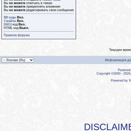
Вы
не можете
отвечать в темах
Вы
не можете
прикреплять вложения
Вы
не можете
редактировать свои сообщения
BB коды
Вкл.
Смайлы
Вкл.
[IMG]
код
Вкл.
HTML код
Выкл.
Правила форума
Текущее врем
Информация дл
Powered b
Copyright ©2000 - 2026,
Powered by
Y
DISCLAIM