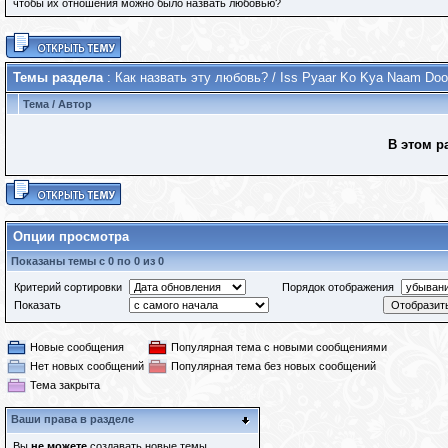
чтобы их отношения можно было назвать любовью?
Темы раздела
: Как назвать эту любовь? / Iss Pyaar Ko Kya Naam Do
Тема
/
Автор
В этом р
Опции просмотра
Показаны темы с 0 по 0 из 0
Критерий сортировки
Порядок отображения
Показать
Новые сообщения
Популярная тема с новыми сообщениями
Нет новых сообщений
Популярная тема без новых сообщений
Тема закрыта
Ваши права в разделе
Вы
не можете
создавать новые темы