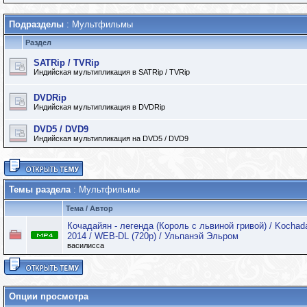
Подразделы
: Мультфильмы
Раздел
SATRip / TVRip
Индийская мультипликация в SATRip / TVRip
DVDRip
Индийская мультипликация в DVDRip
DVD5 / DVD9
Индийская мультипликация на DVD5 / DVD9
Темы раздела
: Мультфильмы
Тема
/
Автор
Кочадайян - легенда (Король с львиной гривой) / Kochada
2014 / WEB-DL (720p) / Ульпанэй Эльром
василисса
Опции просмотра