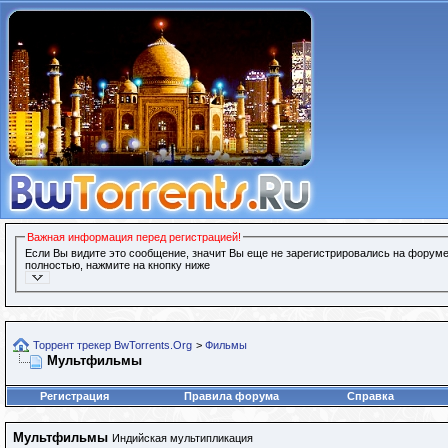
Важная информация перед регистрацией!
Если Вы видите это сообщение, значит Вы еще не зарегистрировались на форуме
полностью, нажмите на кнопку ниже
Торрент трекер BwTorrents.Org
>
Фильмы
Мультфильмы
Регистрация
Правила форума
Справка
Мультфильмы
Индийская мультипликация