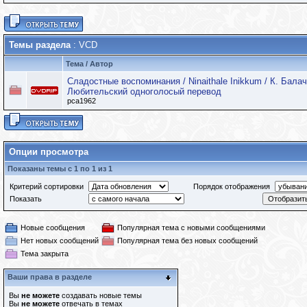
Темы раздела
: VCD
Тема
/
Автор
Сладостные воспоминания / Ninaithale Inikkum / К. Балач
Любительский одноголосый перевод
pca1962
Опции просмотра
Показаны темы с 1 по 1 из 1
Критерий сортировки
Порядок отображения
Показать
Новые сообщения
Популярная тема с новыми сообщениями
Нет новых сообщений
Популярная тема без новых сообщений
Тема закрыта
Ваши права в разделе
Вы
не можете
создавать новые темы
Вы
не можете
отвечать в темах