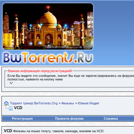
Важная информация перед регистрацией!
Если Вы видите это сообщение, значит Вы еще не зарегистрировались на форуме
полностью, нажмите на кнопку ниже
Торрент трекер BwTorrents.Org
>
Фильмы
>
Южная Индия
VCD
Регистрация
Правила форума
Справка
VCD
Фильмы на языке телугу, тамили, каннада, малаям на VCD