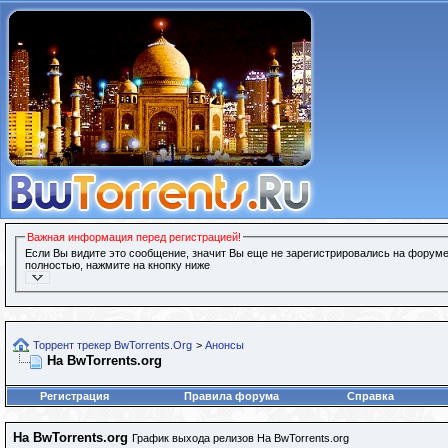
Важная информация перед регистрацией!
Если Вы видите это сообщение, значит Вы еще не зарегистрировались на форуме
полностью, нажмите на кнопку ниже
Торрент трекер BwTorrents.Org
>
Анонсы
На BwTorrents.org
Регистрация
Правила форума
Справка
На BwTorrents.org
График выхода релизов На BwTorrents.org