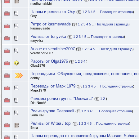
madhumakkhi
Планы и релизы от Oxy
(
1
2
3
4
5
...
Последняя страница
)
Oxy
Ретро от kasmevaade
(
1
2
3
4
5
...
Последняя страница
)
kasmevaade
Релизы от tonyvika
(
1
2
3
4
5
...
Последняя страница
)
tonyvika
Анонс от verafisher2007
(
1
2
3
4
5
...
Последняя страница
)
verafisher2007
Работы от Olga1976
(
1
2
3
4
)
Olga1976
Переводчики. Обсуждения, предложения, пожелания, во
debby
Переводы от Марк 1979
(
1
2
3
4
5
...
Последняя страница
)
Марк1979
Фильмы релиз-группы "Deewana"
(
1
2
)
Din-Noch*
Релиз-группа Deepavali
(
1
2
3
4
5
...
Последняя страница
)
Sima Kivi
Релизы от Witaa / topi
(
1
2
3
4
5
...
Последняя страница
)
Вита
Планы переводов от творческой группы Mausam Suhana