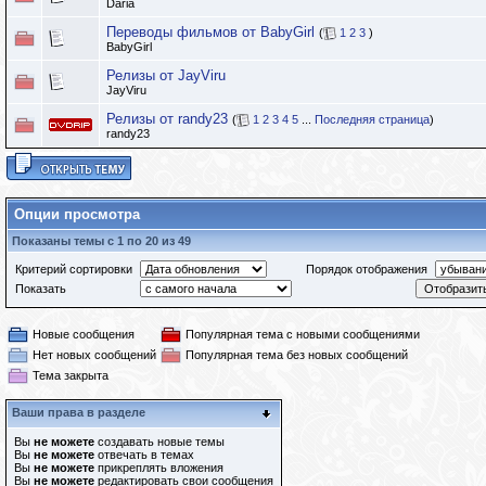
Daria
Переводы фильмов от BabyGirl
(
1
2
3
)
BabyGirl
Релизы от JayViru
JayViru
Релизы от randy23
(
1
2
3
4
5
...
Последняя страница
)
randy23
Опции просмотра
Показаны темы с 1 по 20 из 49
Критерий сортировки
Порядок отображения
Показать
Новые сообщения
Популярная тема с новыми сообщениями
Нет новых сообщений
Популярная тема без новых сообщений
Тема закрыта
Ваши права в разделе
Вы
не можете
создавать новые темы
Вы
не можете
отвечать в темах
Вы
не можете
прикреплять вложения
Вы
не можете
редактировать свои сообщения