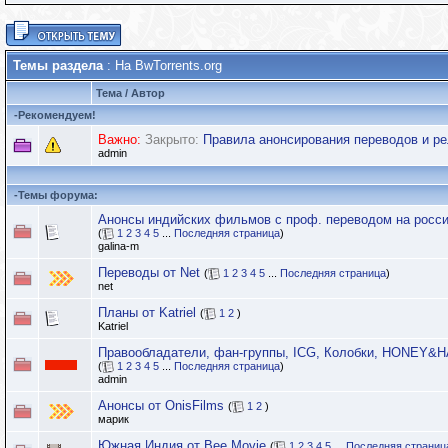
Темы раздела
: На BwTorrents.org
Тема
/
Автор
-
Рекомендуем!
Важно:
Закрыто:
Правила анонсирования переводов и ре
admin
-
Темы форума:
Анонсы индийских фильмов с проф. переводом на росси
(
1
2
3
4
5
...
Последняя страница
)
galina-m
Переводы от Net
(
1
2
3
4
5
...
Последняя страница
)
net
Планы от Katriel
(
1
2
)
Katriel
Правообладатели, фан-группы, ICG, Колобки, HONEY
(
1
2
3
4
5
...
Последняя страница
)
admin
Анонсы от OnisFilms
(
1
2
)
марик
Южная Индия от Bee Movie
(
1
2
3
4
5
...
Последняя страниц