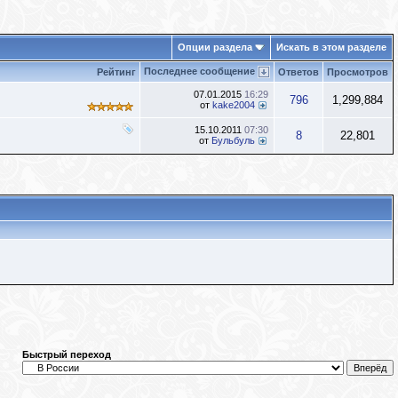
Опции раздела
Искать в этом разделе
Последнее сообщение
Рейтинг
Ответов
Просмотров
07.01.2015
16:29
796
1,299,884
от
kake2004
15.10.2011
07:30
8
22,801
от
Бульбуль
Быстрый переход