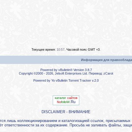
Текущее время:
10:57
. Часовой пояс GMT +3.
Информация для правооблада
Powered by vBulletin® Version 3.8.7
Copyright ©2000 - 2026, Jelsoft Enterprises Ltd. Перевод:
zCarot
Powered by
Yo vBulletin Torrent Tracker
v.2.0
каталог
сайтов
.Ru
No
folloW
DISCLAIMER - ВНИМАНИЕ
ется лишь коллекционированием и каталогизацией ссылок, присылаемы
ёт ответственности за их содержание. Просьба не заливать файлы, за