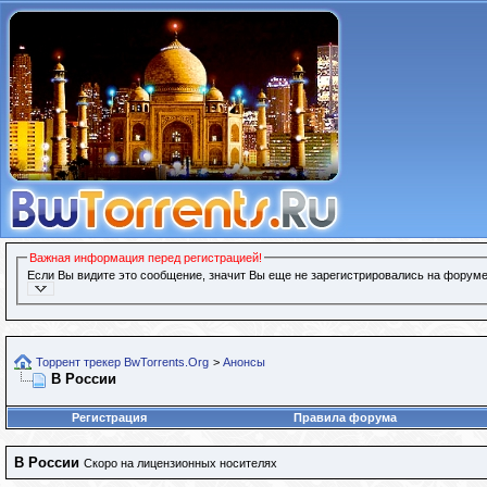
Важная информация перед регистрацией!
Если Вы видите это сообщение, значит Вы еще не зарегистрировались на форуме
Торрент трекер BwTorrents.Org
>
Анонсы
В России
Регистрация
Правила форума
В России
Скоро на лицензионных носителях