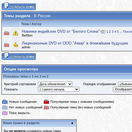
Темы раздела
: В России
Тема
/
Автор
Новинки индийских DVD от "Белого Слона"
(
1
2
3
4
5
...
После
BelSlon
Лицензионные DVD от ООО "Амир" в ближайшем будущем.
admin
Опции просмотра
Показаны темы с 1 по 2 из 2
Критерий сортировки
Порядок отображения
Показать
Новые сообщения
Популярная тема с новыми сообщениями
Нет новых сообщений
Популярная тема без новых сообщений
Тема закрыта
Ваши права в разделе
Вы
не можете
создавать новые темы