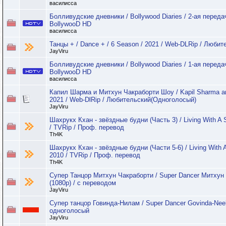
василисса
Болливудские дневники / Bollywood Diaries / 2-ая передач
BollywooD HD
василисса
Танцы + / Dance + / 6 Season / 2021 / Web-DLRip / Люби
JayViru
Болливудские дневники / Bollywood Diaries / 1-ая передач
BollywooD HD
василисса
Капил Шарма и Митхун Чакраборти Шоу / Kapil Sharma an
2021 / Web-DlRip / Любительский(Одноголосый)
JayViru
Шахрукх Кхан - звёздные будни (Часть 3) / Living With A 
/ TVRip / Проф. перевод
Th4K
Шахрукх Кхан - звёздные будни (Части 5-6) / Living With 
2010 / TVRip / Проф. перевод
Th4K
Супер Танцор Митхун Чакраборти / Super Dancer Митхун 
(1080p) / с переводом
JayViru
Супер танцор Говинда-Нилам / Super Dancer Govinda-Nee
одноголосый
JayViru