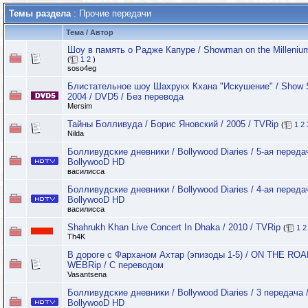
Темы раздела
: Прочие передачи
Тема
/
Автор
Шоу в память о Радже Капуре / Showman on the Millenium
(
1
2
)
soso4eg
Блистательное шоу Шахрукх Кхана "Искушение" / Show S
2004 / DVD5 / Без перевода
Mersim
Тайны Болливуда / Борис Яновский / 2005 / TVRip
(
1
2
Nilda
Болливудские дневники / Bollywood Diaries / 5-ая передач
BollywooD HD
василисса
Болливудские дневники / Bollywood Diaries / 4-ая передач
BollywooD HD
василисса
Shahrukh Khan Live Concert In Dhaka / 2010 / TVRip
(
1
2
Th4K
В дороге с Фарханом Ахтар (эпизоды 1-5) / ON THE ROAD 
WEBRip / С переводом
Vasantsena
Болливудские дневники / Bollywood Diaries / 3 передача /
BollywooD HD