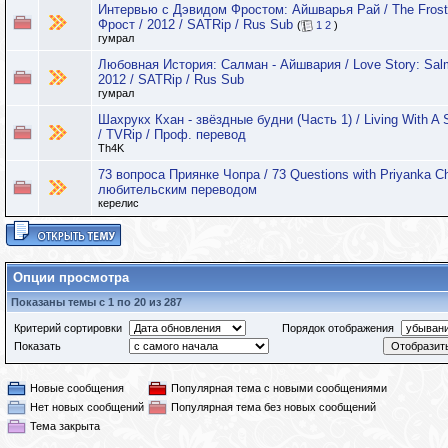
Интервью с Дэвидом Фростом: Айшварья Рай / The Frost I
Фрост / 2012 / SATRip / Rus Sub
(
1
2
)
гумрал
Любовная История: Салман - Айшвария / Love Story: Salma
2012 / SATRip / Rus Sub
гумрал
Шахрукх Кхан - звёздные будни (Часть 1) / Living With A 
/ TVRip / Проф. перевод
Th4K
73 вопроса Приянке Чопра / 73 Questions with Priyanka Ch
любительским переводом
керелис
Опции просмотра
Показаны темы с 1 по 20 из 287
Критерий сортировки
Порядок отображения
Показать
Новые сообщения
Популярная тема с новыми сообщениями
Нет новых сообщений
Популярная тема без новых сообщений
Тема закрыта