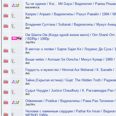
Ты не одинок / Koi... Mil Gaya / Видеоклип / Ракеш Рошан
василисса
Каприз / Anjaam / Видеоклипы / Рахул Равайл / 1994 /
Ant
Владения Султана / Sultanat / Видеоклипы / Мукул Анан
Ant
Ом Шанти Ом (Когда одной жизни мало) / Om Shanti Om /
/ BDRip / 1080p
JayViru
В мечтах о любви / Sapne Sajan Ke / Лоуренс Де Суза /
Ant
Выше небес / Asmaan Se Ooncha / Мехул Кумар / 1989 
Ant
Гордость и мужество / Himmat Aur Mehanat / К. Бапайя 
Ant
Тайна (Скрытая истина) / Gupt: The Hidden Truth / Радж
Ant
Судья Чоудри / Justice Chaudhury / К. Рагхавендра Рао 
Ant
Обвинение / Pratikar / Видеоклипы / Рама Рао Татинени /
JayViru
Человек с каменным сердцем / Pathar Ke Insan / Видеокл
WEBHD 1080p