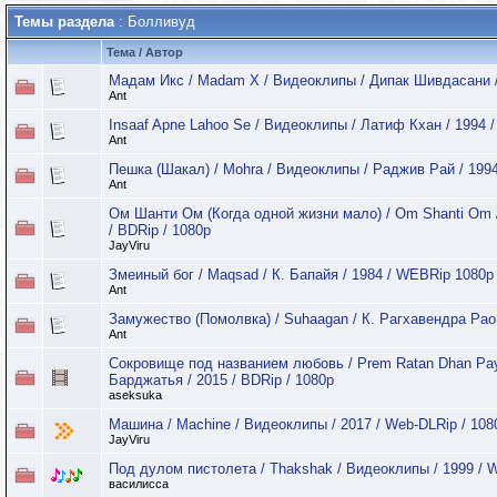
Темы раздела
: Болливуд
Тема
/
Автор
Мадам Икс / Madam X / Видеоклипы / Дипак Шивдасани 
Ant
Insaaf Apne Lahoo Se / Видеоклипы / Латиф Кхан / 1994
Ant
Пешка (Шакал) / Mohra / Видеоклипы / Раджив Рай / 19
Ant
Ом Шанти Ом (Когда одной жизни мало) / Om Shanti Om /
/ BDRip / 1080p
JayViru
Змеиный бог / Maqsad / К. Бапайя / 1984 / WEBRip 1080p
Ant
Замужество (Помолвка) / Suhaagan / К. Рагхавендра Рао
Ant
Сокровище под названием любовь / Prem Ratan Dhan Pa
Барджатья / 2015 / BDRip / 1080p
aseksuka
Машина / Machine / Видеоклипы / 2017 / Web-DLRip / 10
JayViru
Под дулом пистолета / Thakshak / Видеоклипы / 1999 / 
василисса