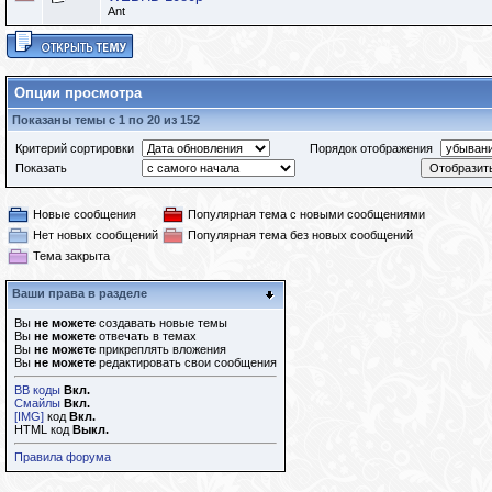
Ant
Опции просмотра
Показаны темы с 1 по 20 из 152
Критерий сортировки
Порядок отображения
Показать
Новые сообщения
Популярная тема с новыми сообщениями
Нет новых сообщений
Популярная тема без новых сообщений
Тема закрыта
Ваши права в разделе
Вы
не можете
создавать новые темы
Вы
не можете
отвечать в темах
Вы
не можете
прикреплять вложения
Вы
не можете
редактировать свои сообщения
BB коды
Вкл.
Смайлы
Вкл.
[IMG]
код
Вкл.
HTML код
Выкл.
Правила форума