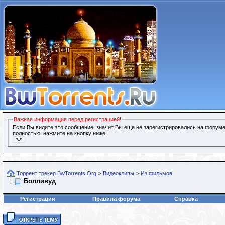
Важная информация перед регистрацией!
Если Вы видите это сообщение, значит Вы еще не зарегистрировались на форуме
полностью, нажмите на кнопку ниже
Торрент трекер BwTorrents.Org
>
Видеоклипы
>
Из фильмов
Болливуд
Регистрация
Правила форума
Справка