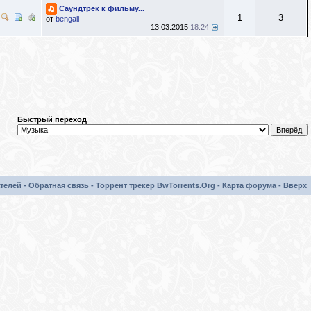
Саундтрек к фильму...
1
3
от
bengali
13.03.2015
18:24
Быстрый переход
телей
-
Обратная связь
-
Торрент трекер BwTorrents.Org
-
Карта форума
-
Вверх