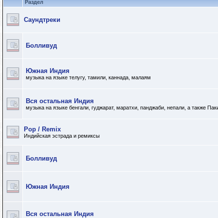
Раздел
Саундтреки
Болливуд
Южная Индия
музыка на языке телугу, тамили, каннада, малаям
Вся остальная Индия
музыка на языке бенгали, гуджарат, маратхи, панджаби, непали, а также Па
Pop / Remix
Индийская эстрада и ремиксы
Болливуд
Южная Индия
Вся остальная Индия