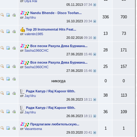
от
Diya Rai
05.11.2013
07:34
Nandu Bhende - Disco Toofan...
336
700
от
JayViru
16.10.2023
20:34
Top 20 Instrumental Hits Feat...
13
73
от
valentin1985
20.02.2016
09:16
Все песни Рахула Дева Бурмана...
28
171
от
Sasha1960CHC
27.06.2020
15:46
Все песни Рахула Дева Бурмана...
25
157
от
Sasha1960CHC
27.06.2020
15:46
никогда
0
0
Радж Капур / Raj Kapoor 60th.
38
113
от
JayViru
26.06.2023
18:11
Радж Капур / Raj Kapoor 60th.
36
109
от
JayViru
26.06.2023
18:11
Предлагаем любительскую...
1
1
от
Vasantsena
29.03.2020
20:41