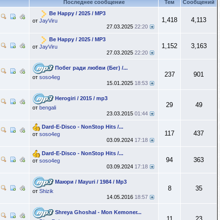
Последнее сообщение
Тем
Сообщений
Be Happy / 2025 / MP3
1,418
4,113
от
JayViru
27.03.2025
22:20
Be Happy / 2025 / MP3
1,152
3,163
от
JayViru
27.03.2025
22:20
Побег ради любви (Бег) /...
237
901
от
soso4eg
15.01.2025
18:53
Herogiri / 2015 / mp3
29
49
от
bengali
23.03.2015
01:44
Dard-E-Disco - NonStop Hits /...
117
437
от
soso4eg
03.09.2024
17:18
Dard-E-Disco - NonStop Hits /...
94
363
от
soso4eg
03.09.2024
17:18
Маюри / Mayuri / 1984 / Mp3
8
35
от
Shizik
14.05.2016
18:57
Shreya Ghoshal - Mon Kemoner...
11
23