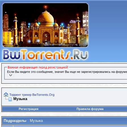
Важная информация перед регистрацией!
Если Вы видите это сообщение, значит Вы еще не зарегистрировались на форуме
Торрент трекер BwTorrents.Org
Музыка
Регистрация
Правила форума
Подразделы
: Музыка