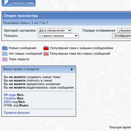
Опции просмотра
Показаны темы с 1 по 7 из 7
Критерий сортировки
Порядок отображения
Показать
Новые сообщения
Популярная тема с новыми сообщениями
Нет новых сообщений
Популярная тема без новых сообщений
Тема закрыта
Ваши права в разделе
Вы
не можете
создавать новые темы
Вы
не можете
отвечать в темах
Вы
не можете
прикреплять вложения
Вы
не можете
редактировать свои сообщения
BB коды
Вкл.
Смайлы
Вкл.
[IMG]
код
Вкл.
HTML код
Выкл.
Правила форума
Текущее врем