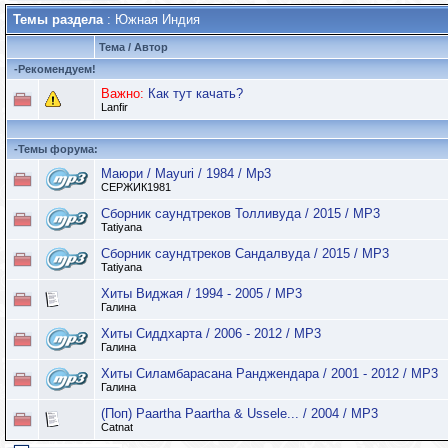
Темы раздела
: Южная Индия
Тема
/
Автор
-
Рекомендуем!
Важно:
Как тут качать?
Lanfir
-
Темы форума:
Маюри / Mayuri / 1984 / Mp3
СЕРЖИК1981
Сборник саундтреков Толливуда / 2015 / MP3
Tatiyana
Сборник саундтреков Сандалвуда / 2015 / MP3
Tatiyana
Хиты Виджая / 1994 - 2005 / MP3
Галина
Хиты Сиддхарта / 2006 - 2012 / MP3
Галина
Хиты Cиламбарасана Ранджендара / 2001 - 2012 / MP3
Галина
(Поп) Paartha Paartha & Ussele... / 2004 / MP3
Catnat