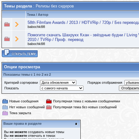
Темы раздела
: Релизы без сидеров
Тема
/
Автор
58th Filmfare Awards / 2013 / HDTVRip / 720р / Без перевода
babochki98
Помогите скачать Шахрукх Кхан - звёздные будни / Living 
2010 / TVRip / Проф. перевод
babochki98
Опции просмотра
Показаны темы с 1 по 2 из 2
Критерий сортировки
Порядок отображения
Показать
Новые сообщения
Популярная тема с новыми сообщениями
Нет новых сообщений
Популярная тема без новых сообщений
Тема закрыта
Ваши права в разделе
Вы
не можете
создавать новые темы
Вы
не можете
отвечать в темах