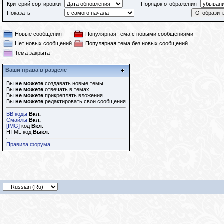
Критерий сортировки
Порядок отображения
Показать
Новые сообщения
Популярная тема с новыми сообщениями
Нет новых сообщений
Популярная тема без новых сообщений
Тема закрыта
Ваши права в разделе
Вы
не можете
создавать новые темы
Вы
не можете
отвечать в темах
Вы
не можете
прикреплять вложения
Вы
не можете
редактировать свои сообщения
BB коды
Вкл.
Смайлы
Вкл.
[IMG]
код
Вкл.
HTML код
Выкл.
Правила форума