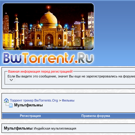
Важная информация перед регистрацией!
Если Вы видите это сообщение, значит Вы еще не зарегистрировались на форуме
Торрент трекер BwTorrents.Org
>
Фильмы
Мультфильмы
Регистрация
Правила форума
Мультфильмы
Индийская мультипликация