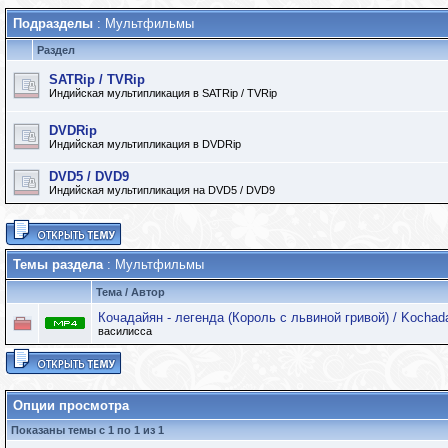
Подразделы
: Мультфильмы
Раздел
SATRip / TVRip
Индийская мультипликация в SATRip / TVRip
DVDRip
Индийская мультипликация в DVDRip
DVD5 / DVD9
Индийская мультипликация на DVD5 / DVD9
Темы раздела
: Мультфильмы
Тема
/
Автор
Кочадайян - легенда (Король с львиной гривой) / Kochad
василисса
Опции просмотра
Показаны темы с 1 по 1 из 1