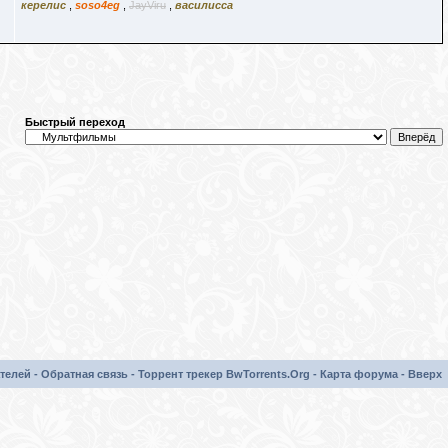
керелис
,
soso4eg
,
JayViru
,
василисса
Быстрый переход
телей
-
Обратная связь
-
Торрент трекер BwTorrents.Org
-
Карта форума
-
Вверх