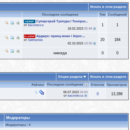
Искать в этом разделе
Последнее сообщение
Тем
Сообщений
Супергерой Тунпура / Toonpur...
1
1
от
василисса
18.02.2023
05:48
Арджун: принц-воин / Arjun:...
20
184
от
Sabhantas
02.10.2015
19:30
никогда
0
0
Опции раздела
Искать в этом разделе
Последнее сообщение
Рейтинг
Ответов
Просмотров
06.07.2022
04:04
0
13,288
от
василисса
Модераторы
Модераторы : 4