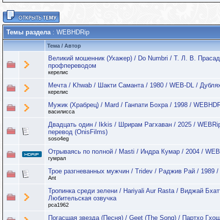
Темы раздела
: WEBHDRip
Тема
/
Автор
Великий мошенник (Ухажер) / Do Numbri / Т. Л. В. Прасад
профпереводом
керелис
Мечта / Khwab / Шакти Саманта / 1980 / WEB-DL / Дубля
керелис
Мужик (Храбрец) / Mard / Ганпати Бохра / 1998 / WEBHDR
василисса
Двадцать один / Ikkis / Шрирам Рагхаван / 2025 / WEBRip
перевод (OnisFilms)
soso4eg
Отрываясь по полной / Masti / Индра Кумар / 2004 / WE
гумрал
Трое разгневанных мужчин / Tridev / Раджив Рай / 1989 
Ant
Тропинка среди зелени / Hariyali Aur Rasta / Виджай Бхат
Любительская озвучка
pca1962
Погасшая звезда (Песня) / Geet (The Song) / Партхо Гхош