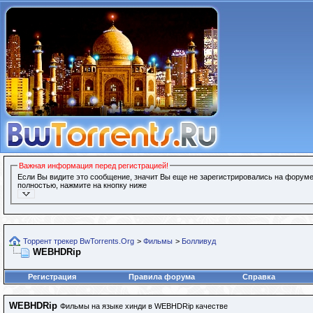
Важная информация перед регистрацией!
Если Вы видите это сообщение, значит Вы еще не зарегистрировались на форуме
полностью, нажмите на кнопку ниже
Торрент трекер BwTorrents.Org
>
Фильмы
>
Болливуд
WEBHDRip
Регистрация
Правила форума
Справка
WEBHDRip
Фильмы на языке хинди в WEBHDRip качестве