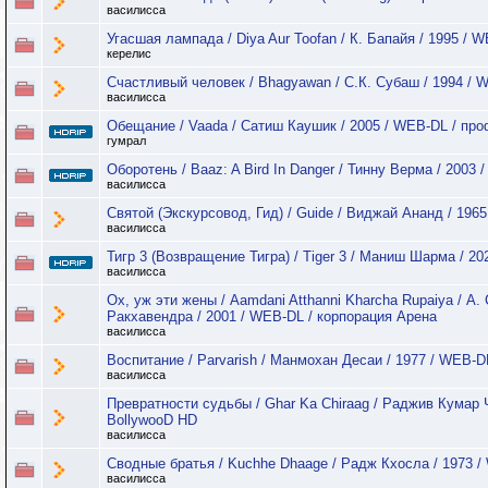
василисса
Угасшая лампада / Diya Aur Toofan / К. Бапайя / 1995 / 
керелис
Счастливый человек / Bhagyawan / С.К. Субаш / 1994 / 
василисса
Обещание / Vaada / Сатиш Каушик / 2005 / WEB-DL / пр
гумрал
Оборотень / Baaz: A Bird In Danger / Тинну Верма / 2003
василисса
Святой (Экскурсовод, Гид) / Guide / Виджай Ананд / 196
василисса
Тигр 3 (Возвращение Тигра) / Tiger 3 / Маниш Шарма / 20
василисса
Ох, уж эти жены / Aamdani Atthanni Kharcha Rupaiya / А. 
Ракхавендра / 2001 / WEB-DL / корпорация Арена
василисса
Воспитание / Parvarish / Манмохан Десаи / 1977 / WEB-D
василисса
Превратности судьбы / Ghar Ka Chiraag / Раджив Кумар Ч
BollywooD HD
василисса
Сводные братья / Kuchhe Dhaage / Радж Кхосла / 1973 /
василисса