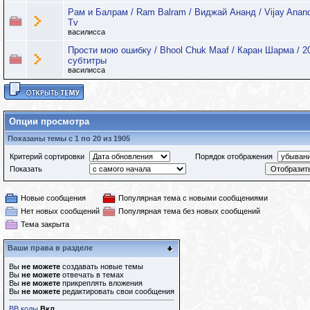
Рам и Балрам / Ram Balram / Виджай Ананд / Vijay Anand
Tv
василисса
Прости мою ошибку / Bhool Chuk Maaf / Каран Шарма / 2
субтитры
василисса
Опции просмотра
Показаны темы с 1 по 20 из 1905
Критерий сортировки
Порядок отображения
Показать
Новые сообщения
Популярная тема с новыми сообщениями
Нет новых сообщений
Популярная тема без новых сообщений
Тема закрыта
Ваши права в разделе
Вы
не можете
создавать новые темы
Вы
не можете
отвечать в темах
Вы
не можете
прикреплять вложения
Вы
не можете
редактировать свои сообщения
BB коды
Вкл.