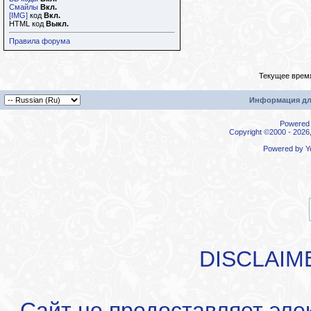
Смайлы
Вкл.
[IMG]
код
Вкл.
HTML код
Выкл.
Правила форума
Текущее врем
Информация дл
Powered b
Copyright ©2000 - 2026,
Powered by
Y
DISCLAIM
Сайт не предоставляет эле