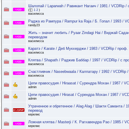
Шалопай / Laparwah / Равикант Нагаич / 1981 / VCDRip 
(
1
2
)
василисса
Раджа из Рампура / Rampur ka Raja / Б. Гопал / 1993 / V
randy23
Жить – значит любить / Pyaar Zindagi Hai / Виджай Садан
переводом
василисса
Каратэ / Karate / Деб Мукхерджи / 1983 / VCDRip / проф.
василисса
Клятва / Shapath / Раджив Баббар / 1997 / VCDRip / с п
василисса
Счастливчик / Naseebwaala / Калпатару / 1992 / VCDRi
василисса
Цепи правосудия / Hiraasat / Сурендра Мохан / 1987 / VC
admin
Цепи правосудия / Hirasat / Сурендра Мохан / 1987 / VCD
admin
Утраченное и обретенное / Alag Alag / Шакти Саманта / 
перевод
керелис
Ложная клятва / Masterji / К. Рагхавендра Рао / 1985 / 
керелис