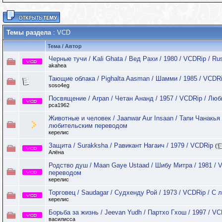
Темы раздела
: VCD
Тема
/
Автор
Черные тучи / Kali Ghata / Вед Рахи / 1980 / VCDRip / Ru
akahea
Тающие облака / Pighalta Aasman / Шамми / 1985 / VCDRi
soso4eg
Посвящение / Arpan / Четан Ананд / 1957 / VCDRip / Лю
pca1962
Животные и человек / Jaanwar Aur Insaan / Тапи Чанакья 
любительским переводом
керелис
Защита / Surakksha / Равикант Нагаич / 1979 / VCDRip
(
Алёна
Родство душ / Maan Gaye Ustaad / Шибу Митра / 1981 / 
переводом
керелис
Торговец / Saudagar / Судхенду Рой / 1973 / VCDRip / 
керелис
Борьба за жизнь / Jeevan Yudh / Партхо Гхош / 1997 / V
василисса