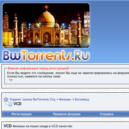
Важная информация перед регистрацией!
Если Вы видите это сообщение, значит Вы еще не зарегистрировались на форуме
полностью, нажмите на кнопку ниже
Торрент трекер BwTorrents.Org
>
Фильмы
>
Болливуд
VCD
Регистрация
Правила форума
Справка
VCD
Фильмы на языке хинди в VCD качестве