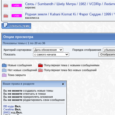
Связь / Sumbandh / Шибу Митра / 1982 / VCDRip / Любит
керелис
Родная земля / Kahani Kismat Ki / Фарог Сиддик / 1999 /
василисса
Опции просмотра
Показаны темы с 1 по 20 из 36
Критерий сортировки
Порядок отображения
Показать
Новые сообщения
Популярная тема с новыми сообщениями
Нет новых сообщений
Популярная тема без новых сообщений
Тема закрыта
Ваши права в разделе
Вы
не можете
создавать новые темы
Вы
не можете
отвечать в темах
Вы
не можете
прикреплять вложения
Вы
не можете
редактировать свои сообщения
BB коды
Вкл.
Смайлы
Вкл.
[IMG]
код
Вкл.