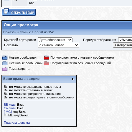
Ant
Опции просмотра
Показаны темы с 1 по 20 из 152
Критерий сортировки
Порядок отображения
Показать
Новые сообщения
Популярная тема с новыми сообщениями
Нет новых сообщений
Популярная тема без новых сообщений
Тема закрыта
Ваши права в разделе
Вы
не можете
создавать новые темы
Вы
не можете
отвечать в темах
Вы
не можете
прикреплять вложения
Вы
не можете
редактировать свои сообщения
BB коды
Вкл.
Смайлы
Вкл.
[IMG]
код
Вкл.
HTML код
Выкл.
Правила форума