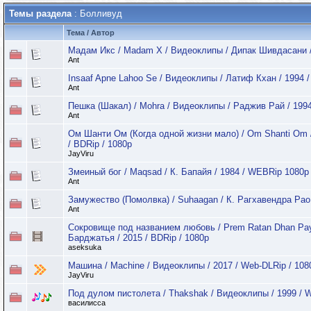
Темы раздела
: Болливуд
Тема
/
Автор
Мадам Икс / Madam X / Видеоклипы / Дипак Шивдасани 
Ant
Insaaf Apne Lahoo Se / Видеоклипы / Латиф Кхан / 1994
Ant
Пешка (Шакал) / Mohra / Видеоклипы / Раджив Рай / 19
Ant
Ом Шанти Ом (Когда одной жизни мало) / Om Shanti Om /
/ BDRip / 1080p
JayViru
Змеиный бог / Maqsad / К. Бапайя / 1984 / WEBRip 1080p
Ant
Замужество (Помолвка) / Suhaagan / К. Рагхавендра Рао
Ant
Сокровище под названием любовь / Prem Ratan Dhan Pa
Барджатья / 2015 / BDRip / 1080p
aseksuka
Машина / Machine / Видеоклипы / 2017 / Web-DLRip / 10
JayViru
Под дулом пистолета / Thakshak / Видеоклипы / 1999 / 
василисса