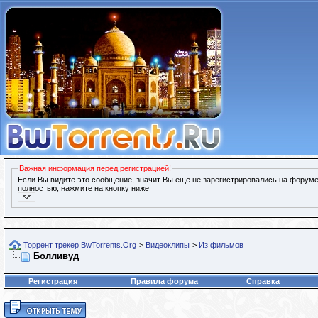
Важная информация перед регистрацией!
Если Вы видите это сообщение, значит Вы еще не зарегистрировались на форуме
полностью, нажмите на кнопку ниже
Торрент трекер BwTorrents.Org
>
Видеоклипы
>
Из фильмов
Болливуд
Регистрация
Правила форума
Справка