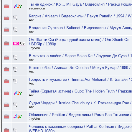
Ты не одинок / Koi... Mil Gaya / Видеоклип / Ракеш Рошан
василисса
Каприз / Anjaam / Видеоклипы / Рахул Равайл / 1994 /
Ant
Владения Султана / Sultanat / Видеоклипы / Мукул Анан
Ant
Ом Шанти Ом (Когда одной жизни мало) / Om Shanti Om /
/ BDRip / 1080p
JayViru
В мечтах о любви / Sapne Sajan Ke / Лоуренс Де Суза /
Ant
Выше небес / Asmaan Se Ooncha / Мехул Кумар / 1989 
Ant
Гордость и мужество / Himmat Aur Mehanat / К. Бапайя 
Ant
Тайна (Скрытая истина) / Gupt: The Hidden Truth / Радж
Ant
Судья Чоудри / Justice Chaudhury / К. Рагхавендра Рао 
Ant
Обвинение / Pratikar / Видеоклипы / Рама Рао Татинени /
JayViru
Человек с каменным сердцем / Pathar Ke Insan / Видеокл
WEBHD 1080p