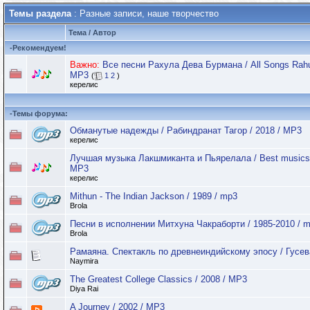
Темы раздела
: Разные записи, наше творчество
Тема
/
Автор
-
Рекомендуем!
Важно:
Все песни Рахула Дева Бурмана / All Songs Rahu
МР3
(
1
2
)
керелис
-
Темы форума:
Обманутые надежды / Рабиндранат Тагор / 2018 / MP3
керелис
Лучшая музыка Лакшмиканта и Пьярелала / Best musics L
МР3
керелис
Mithun - The Indian Jackson / 1989 / mp3
Brola
Песни в исполнении Митхуна Чакраборти / 1985-2010 / 
Brola
Рамаяна. Спектакль по древнеиндийскому эпосу / Гусев
Naymira
The Greatest College Classics / 2008 / MP3
Diya Rai
A Journey / 2002 / MP3