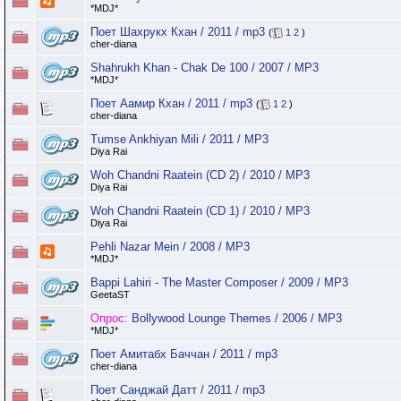
*MDJ*
Поет Шахрукх Кхан / 2011 / mp3
(
1
2
)
cher-diana
Shahrukh Khan - Chak De 100 / 2007 / MP3
*MDJ*
Поет Аамир Кхан / 2011 / mp3
(
1
2
)
cher-diana
Tumse Ankhiyan Mili / 2011 / MP3
Diya Rai
Woh Chandni Raatein (CD 2) / 2010 / MP3
Diya Rai
Woh Chandni Raatein (CD 1) / 2010 / MP3
Diya Rai
Pehli Nazar Mein / 2008 / MP3
*MDJ*
Bappi Lahiri - The Master Composer / 2009 / MP3
GeetaST
Опрос:
Bollywood Lounge Themes / 2006 / MP3
*MDJ*
Поет Амитабх Баччан / 2011 / mp3
cher-diana
Поет Санджай Датт / 2011 / mp3