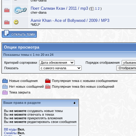
cher-diana
Поет Салман Кхан / 2011 / mp3
(
1
2
)
cher-diana
Aamir Khan - Ace of Bollywood / 2009 / MP3
*MDJ*
Опции просмотра
Показаны темы с 1 по 20 из 24
Критерий сортировки
Порядок отображения
Показать
Новые сообщения
Популярная тема с новыми сообщениями
Нет новых сообщений
Популярная тема без новых сообщений
Тема закрыта
Ваши права в разделе
Вы
не можете
создавать новые темы
Вы
не можете
отвечать в темах
Вы
не можете
прикреплять вложения
Вы
не можете
редактировать свои сообщения
BB коды
Вкл.
Смайлы
Вкл.