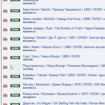
переводом
василисса
Кара богов / Nastik / Прамод Чакраворти / 1983 / DVD9 /
василисса
Шипы любви / Mehndi / Хамид Али Кхан / 1998 / DVD9 / 
василисса
Бремя правды / Karz: The Burden of Truth / Гарри Бавед
василисса
Граница / Border / Дж.П. Датта / 1997 / DVD9 / Элегия ф
василисса
Имя / Naam / Махеш Бхатт / 1986 / DVD9 / фильм экспор
василисса
Гуру / Guru / Умеш Мехра / 1989 / DVD9
odes206
Подстрекатель / Rang Birangi / Ришикеш Мукхерджи / 19
soso4eg
Еврейка / Yahudi / Бимал Рой / 1958 / DVD9 / Любит. одн
soso4eg
Наглец / Besharam / Девен Верма / 1978 / DVD9 / SDI Me
василисса
Конец ночи / Nushaant / Шьям Бенегал / 1975 / DVD9 / п
derogarkov
Дорогая, это Индия / Oh Darling Yeh Hai India / Кетан Мех