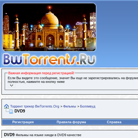
Важная информация перед регистрацией!
Если Вы видите это сообщение, значит Вы еще не зарегистрировались на форуме
полностью, нажмите на кнопку ниже
Торрент трекер BwTorrents.Org
>
Фильмы
>
Болливуд
DVD9
Регистрация
Правила форума
Справка
DVD9
Фильмы на языке хинди в DVD9 качестве