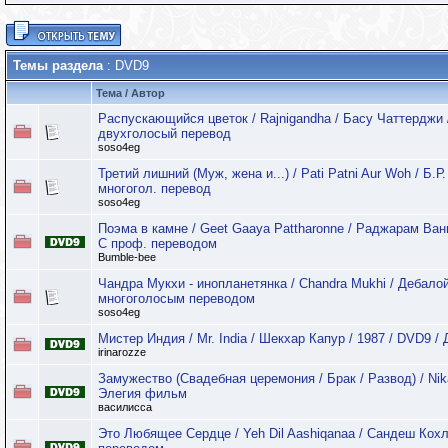
Темы раздела
: DVD9
Тема
/
Автор
Распускающийся цветок / Rajnigandha / Басу Чаттерджи 
двухголосый перевод
soso4eg
Третий лишний (Муж, жена и...) / Pati Patni Aur Woh / Б.Р
многогол. перевод
soso4eg
Поэма в камне / Geet Gaaya Pattharonne / Раджарам Ван
С проф. переводом
Bumble-bee
Чандра Мукхи - инопланетянка / Chandra Mukhi / Дебалой
многоголосым переводом
soso4eg
Мистер Индия / Mr. India / Шекхар Капур / 1987 / DVD9 /
irinarozze
Замужество (Свадебная церемония / Брак / Развод) / Nika
Элегия фильм
василисса
Это Любящее Сердце / Yeh Dil Aashiqanaa / Сандеш Кохли