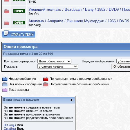
Th4K
Умеющий молчать / Bezubaan / Бапу / 1982 / DVD9 / Пр
JayViru
Анупама / Anupama / Ришикеш Мукхерджи / 1966 / DVD9
soso4eg
Опции просмотра
Показаны темы с 1 по 20 из 604
Критерий сортировки
Порядок отображения
Показать
Новые сообщения
Популярная тема с новыми сообщениями
Нет новых сообщений
Популярная тема без новых сообщений
Тема закрыта
Ваши права в разделе
Вы
не можете
создавать новые темы
Вы
не можете
отвечать в темах
Вы
не можете
прикреплять вложения
Вы
не можете
редактировать свои сообщения
BB коды
Вкл.
Смайлы
Вкл.