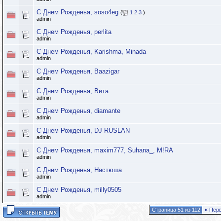
С Днем Рожденья, soso4eg
(
1
2
3
)
admin
С Днем Рожденья, perlita
admin
С Днем Рожденья, Karishma, Minada
admin
С Днем Рожденья, Baazigar
admin
С Днем Рожденья, Вита
admin
С Днем Рожденья, diamante
admin
С Днем Рожденья, DJ RUSLAN
admin
С Днем Рожденья, maxim777, Suhana_, M!RA
admin
С Днем Рожденья, Настюша
admin
С Днем Рожденья, milly0505
admin
Страница 51 из 112
«
Пер