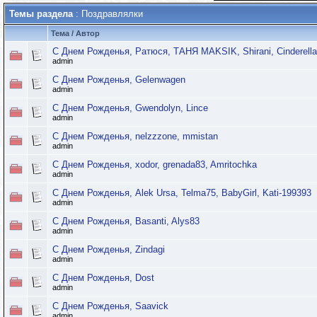
Темы раздела
: Поздравлялки
Тема
/
Автор
С Днем Рожденья, Ратюся, ТАНЯ MAKSIK, Shirani, Cinderella
admin
С Днем Рожденья, Gelenwagen
admin
С Днем Рожденья, Gwendolyn, Lince
admin
С Днем Рожденья, nelzzzone, mmistan
admin
С Днем Рожденья, xodor, grenada83, Amritochka
admin
С Днем Рожденья, Alek Ursa, Telma75, BabyGirl, Kati-199393
admin
С Днем Рожденья, Basanti, Alys83
admin
С Днем Рожденья, Zindagi
admin
С Днем Рожденья, Dost
admin
С Днем Рожденья, Saavick
admin