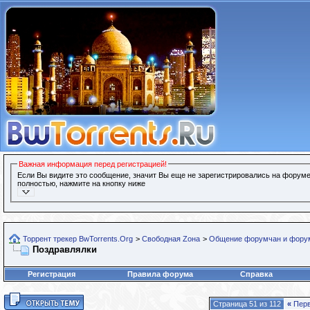
Важная информация перед регистрацией!
Если Вы видите это сообщение, значит Вы еще не зарегистрировались на форуме
полностью, нажмите на кнопку ниже
Торрент трекер BwTorrents.Org
>
Свободная Zона
>
Общение форумчан и фору
Поздравлялки
Регистрация
Правила форума
Справка
Страница 51 из 112
«
Пер