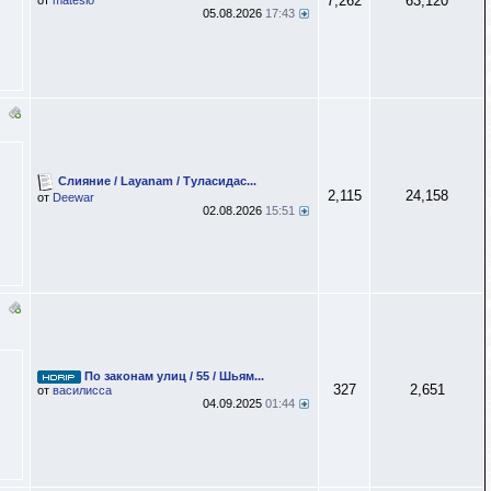
7,262
63,120
от
matesio
05.08.2026
17:43
Слияние / Layanam / Туласидас...
2,115
24,158
от
Deewar
02.08.2026
15:51
По законам улиц / 55 / Шьям...
327
2,651
от
василисса
04.09.2025
01:44