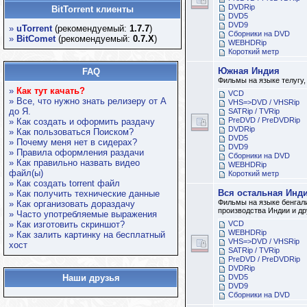
DVDRip
BitTorrent клиенты
DVD5
DVD9
»
uTorrent
(рекомендуемый:
1.7.7
)
Сборники на DVD
»
BitComet
(рекомендуемый:
0.7.X
)
WEBHDRip
Короткий метр
Южная Индия
FAQ
Фильмы на языке телугу,
»
Как тут качать?
VCD
» Все, что нужно знать релизеру от А
VHS=>DVD / VHSRip
до Я.
SATRip / TVRip
PreDVD / PreDVDRip
» Как создать и оформить раздачу
DVDRip
» Как пользоваться Поиском?
DVD5
» Почему меня нет в сидерах?
DVD9
» Правила оформления раздачи
Сборники на DVD
» Как правильно назвать видео
WEBHDRip
файл(ы)
Короткий метр
» Как создать torrent файл
Вся остальная Инд
» Как получить технические данные
Фильмы на языке бенгали
» Как организовать дораздачу
производства Индии и дру
» Часто употребляемые выражения
» Как изготовить скриншот?
VCD
WEBHDRip
» Как залить картинку на бесплатный
VHS=>DVD / VHSRip
хост
SATRip / TVRip
PreDVD / PreDVDRip
DVDRip
Наши друзья
DVD5
DVD9
Сборники на DVD