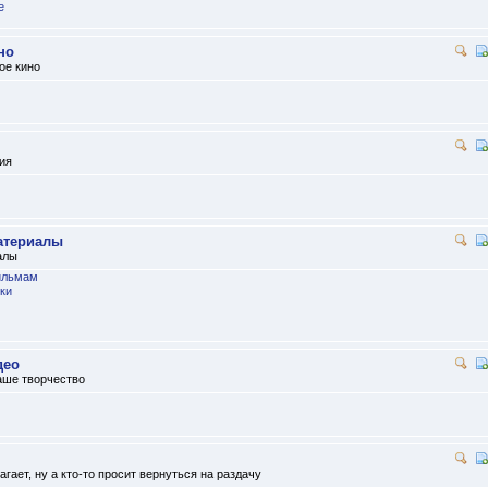
e
но
ое кино
ия
атериалы
алы
ильмам
ки
део
аше творчество
лагает, ну а кто-то просит вернуться на раздачу