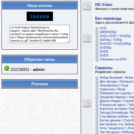
HD Video
Наша кнопка
Фильмы с качеством выс
Без перевода
Здесь располагаются фил
VCD
WEBHDRip
VHS=>DVD / VHSRip
SATRip / TVRip
PreDVD / PreDVDRip
DVDRip
DVD5
DVD9
Обратная связь
Сборники на DVD
Сериалы
322236931 -
admin
Индийские сериалы
Акбар Великий / Akbar
Две звезды / Dishayen
Реклама
Новобранец / Fauji
Одиночка / Akela
Перекрёстки судьбы / 
Проделки Карины / Ka
Дороги Индии / Caminh
Я выросла здесь / Yah
Короткие истории / Kab
Звезда Болливуда / Bo
Случайная любовь / Sa
Богом данная / Choti 
Как назвать эту любов
Хочу танцевать! / Jho
Чистая душа / Ardhang