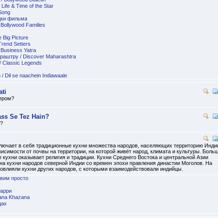
ife & Time of the Star
Song
дки фильма
Bollywood Families
 Big Picture
rend Setters
Business Yatra
раштру / Discover Maharashtra
/ Classic Legends
 Dil se naachein Indiawaale
ti
нером?
ss Se Tez Hain?
а?
ключает в себя традиционные кухни множества народов, населяющих территорию Инди
висимости от почвы на территории, на которой живёт народ, климата и культуры. Боль
 кухни оказывает религия и традиции. Кухни Среднего Востока и центральной Азии
на кухни народов северной Индии со времен эпохи правления династии Моголов. На
овлияли кухни других народов, с которыми взаимодействовали индийцы.
овим просто
карри
ana Khazana
цах