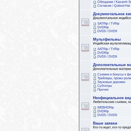
Обещание / Kasamh S
Согласие / Qubool Hai
Документальное ки
Документальное индийск
SATRip / TVRip
DVDRip
DVD5 / DVD9
Мультфильмы
Индийская мультипликац
SATRip / TVRip
DVDRip
DVD5 / DVD9
Дополнительные м
Дополнительные матери
Съемки и бонусы к ф
Трейлеры, промо роли
Звуковые дорожки
Субтитры
Прочее
Неофициальное ви
Любительские съемки, н
WEBHDRip
DVDRip
DVD5 / DVD9
Ваши заявки
Кто-то ищет, кто-то пред