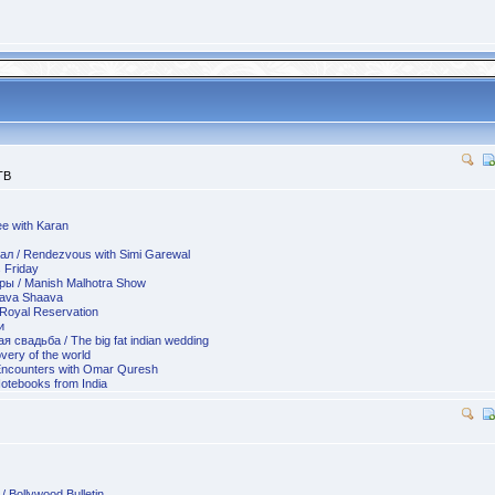
ТВ
e with Karan
л / Rendezvous with Simi Garewal
 Friday
 / Manish Malhotra Show
aava Shaava
Royal Reservation
и
 свадьба / The big fat indian wedding
ery of the world
Encounters with Omar Quresh
otebooks from India
Bollywood Bulletin