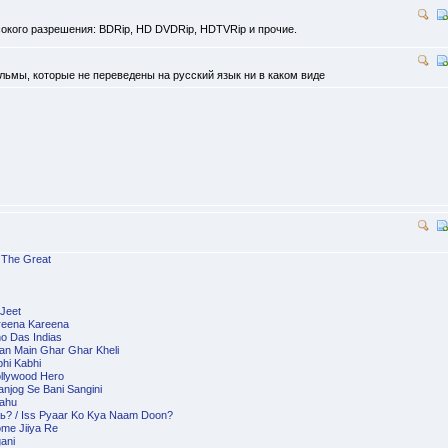
окого разрешения: BDRip, HD DVDRip, HDTVRip и прочие.
ьмы, которые не переведены на русский язык ни в каком виде
 The Great
Jeet
reena Kareena
o Das Indias
an Main Ghar Ghar Kheli
hi Kabhi
llywood Hero
njog Se Bani Sangini
Bahu
ь? / Iss Pyaar Ko Kya Naam Doon?
ome Jiiya Re
ani