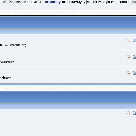
, рекомендуем почитать
справку
по форуму. Для размещения своих со
а BwTorrents.org
носителях
В Индии