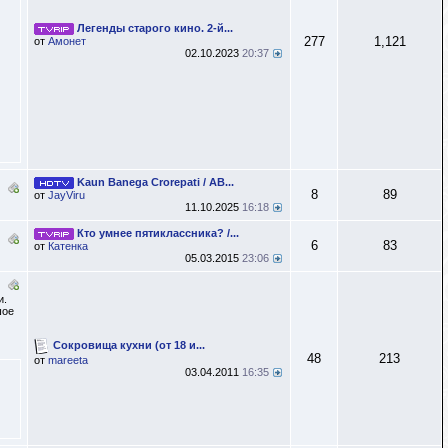
Легенды старого кино. 2-й...
277
1,121
от
Амонет
02.10.2023
20:37
Kaun Banega Crorepati / AB...
8
89
от
JayViru
11.10.2025
16:18
Кто умнее пятиклассника? /...
6
83
от
Катенка
05.03.2015
23:06
и.
шое
Сокровища кухни (от 18 и...
48
213
от
mareeta
03.04.2011
16:35