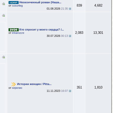
Неоконченный роман (Наша...
839
4,682
от
soso4eg
01.08.2026
21:35
Кто спросит у моего сердца? /...
2,083
13,301
от
irinarozze
30.07.2026
00:13
Истории женщин / Pitta...
351
1,810
от
керелис
11.11.2023
16:07