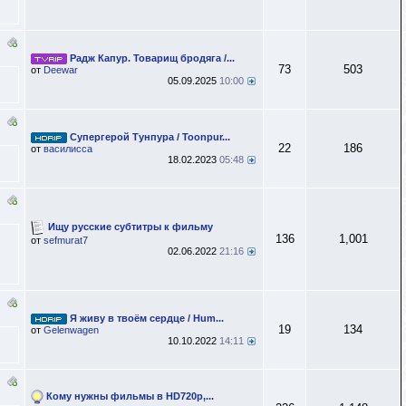
Радж Капур. Товарищ бродяга /...
73
503
от
Deewar
05.09.2025
10:00
Супергерой Тунпура / Toonpur...
22
186
от
василисса
18.02.2023
05:48
Ищу русские субтитры к фильму
136
1,001
от
sefmurat7
02.06.2022
21:16
Я живу в твоём сердце / Hum...
19
134
от
Gelenwagen
10.10.2022
14:11
Кому нужны фильмы в HD720р,...