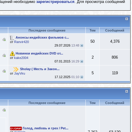
общений необходимо
зарегистрироваться
. Для просмотра сообщений
Последнее сообщение
Тем
Сообщений
Анонсы индийских фильмов с...
50
4,376
от
Ranvir420
29.07.2026
13:48
Новинки индийских DVD от...
2
806
от
kake2004
07.01.2015
16:29
Sholay ( Месть и Закон...
5
119
от
JayViru
17.12.2025
01:10
Последнее сообщение
Тем
Сообщений
Голод, любовь и грех / Pet...