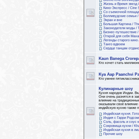
Жизнь и Время звезд / L
Кино-Экспресс / Cine 
Со съемочной площа
Болливудские семьи / 
Экран и вне
Большая Картина / The
Законодатели моды / T
Бизнес-путешествие / 
Открой для себя Маха
Легенды старого кино 
Танго вдвоем
Сердце танцам отдано /
Kaun Banega Crorepa
Кто хочет стать миллио
Kya Aap Paanchvi Pa
Кто умнее пятиклассник
Кулинарные шоу
Кухня народов Индии. В
Они очень разнятся в за
влияние на традиционные
оказывали своё влияние 
индийскую кухню также п
Индийская кухня. Гот
Индия с Гарри Родсом
Соль, фасоль и соус 
Сокровища кухни / Kh
Индийская кухня в ли
Прочие шоу