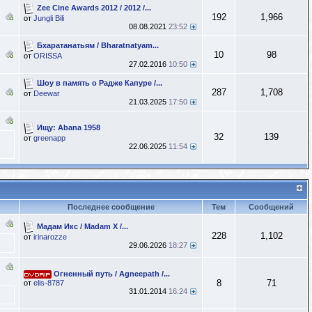
Zee Cine Awards 2012 / 2012 /...
192
1,966
от
Jungli Bili
08.08.2021
23:52
Бхаратанатьям / Bharatnatyam...
10
98
от
ORISSA
27.02.2016
10:50
Шоу в память о Радже Капуре /...
287
1,708
от
Deewar
21.03.2025
17:50
Ищу: Abana 1958
32
139
от
greenapp
22.06.2025
11:54
Последнее сообщение
Тем
Сообщений
Мадам Икс / Madam X /...
228
1,102
от
irinarozze
29.06.2026
18:27
Огненный путь / Agneepath /...
8
71
от
elis-8787
31.01.2014
16:24