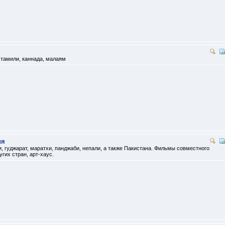
 тамили, каннада, малаям
ия
, гуджарат, маратхи, панджаби, непали, а также Пакистана. Фильмы совместного
гих стран, арт-хаус.