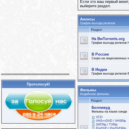
Если это ваш первый визит
выберите раздел.
Анонсы
График выхода релизов
Раздел
На BwTorrents.org
График выхода релизов Н
В России
Скоро на лицензионных 
В Индии
График выхода релизов 
Проголосуй!
Фильмы
Индийские фильмы
Раздел
Болливуд
Фильмы на языке хинди
VCD
VHS=>DVD / VHSRip
SATRip / TVRip
PreDVD / PreDVDRip