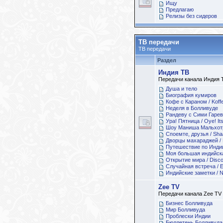
Ищу
Предлагаю
Релизы без сидеров
ТВ передачи
ТВ передачи
Раздел
Индия ТВ
Передачи канала Индия 
Душа и тело
Биография кумиров
Кофе с Караном / Koffe
Неделя в Болливуде
Рандеву с Сими Гарева
Ура! Пятница / Oye! Its
Шоу Маниша Мальхотры
Споемте, друзья / Sh
Дворцы махараджей / 
Путешествие по Инди
Моя большая индийская
Открытие мира / Discov
Случайная встреча / 
Индийские заметки / N
Zee TV
Передачи канала Zee TV
Бизнес Болливуда
Мир Болливуда
Проблески Индии
Бюллетень Болливуда / 