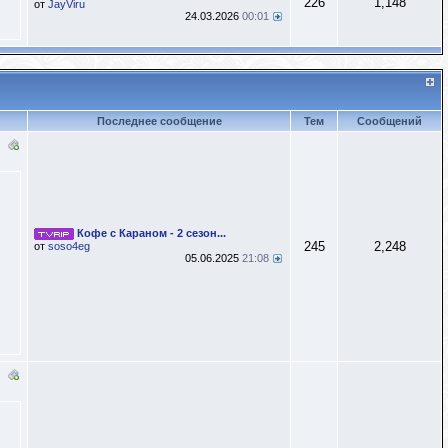
226
1,148
от
JayViru
24.03.2026
00:01
Последнее сообщение
Тем
Сообщений
Кофе с Караном - 2 сезон...
245
2,248
от
soso4eg
05.06.2025
21:08