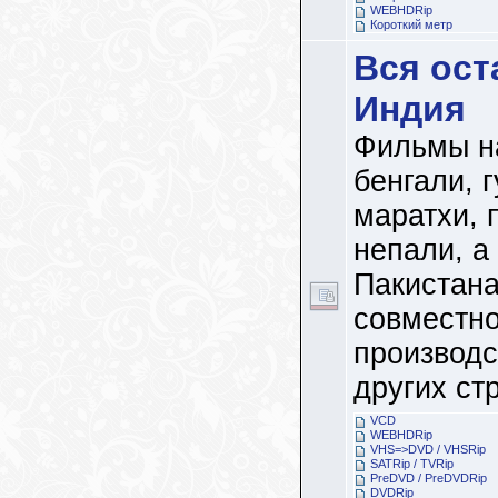
WEBHDRip
Короткий метр
Вся ост
Индия
Фильмы н
бенгали, г
маратхи, 
непали, а
Пакистан
совместно
производс
других стр
VCD
WEBHDRip
VHS=>DVD / VHSRip
SATRip / TVRip
PreDVD / PreDVDRip
DVDRip