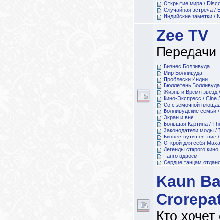
Открытие мира / Discov
Случайная встреча / 
Индийские заметки / N
Zee TV
Передачи 
Бизнес Болливуда
Мир Болливуда
Проблески Индии
Бюллетень Болливуда / 
Жизнь и Время звезд / L
Кино-Экспресс / Cine 
Со съемочной площа
Болливудские семьи / 
Экран и вне
Большая Картина / The
Законодатели моды / T
Бизнес-путешествие / 
Открой для себя Маха
Легенды старого кино 
Танго вдвоем
Сердце танцам отдано /
Kaun B
Crorepat
Кто хочет 