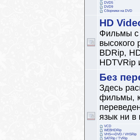
DVD5
DVD9
Сборники на DVD
HD Vide
Фильмы с
высокого 
BDRip, H
HDTVRip и
Без пер
Здесь рас
фильмы, 
переведен
язык ни в
VCD
WEBHDRip
VHS=>DVD / VHSRip
SATRip / TVRip