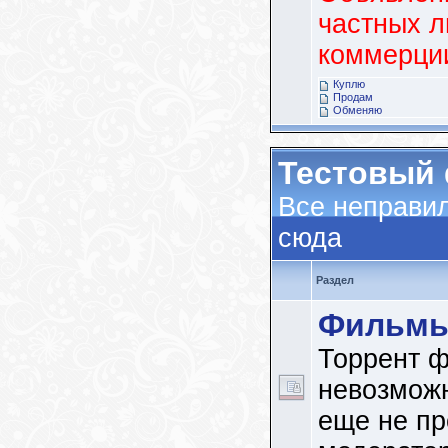
частных л
коммерци
Куплю
Продам
Обменяю
Тестовый
Все неправи
сюда
Раздел
Фильм
Торрент ф
невозможн
еще не п