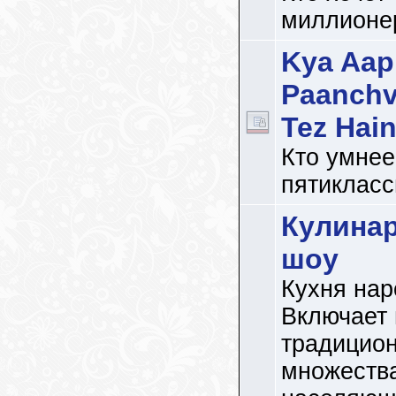
миллионе
Kya Aap
Paanchv
Tez Hai
Кто умнее
пятикласс
Кулина
шоу
Кухня нар
Включает 
традицион
множества