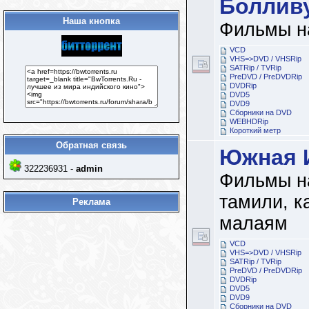
Боллив
Наша кнопка
Фильмы н
VCD
VHS=>DVD / VHSRip
SATRip / TVRip
PreDVD / PreDVDRip
DVDRip
DVD5
DVD9
Сборники на DVD
WEBHDRip
Короткий метр
Обратная связь
Южная 
322236931 -
admin
Фильмы на
тамили, к
Реклама
малаям
VCD
VHS=>DVD / VHSRip
SATRip / TVRip
PreDVD / PreDVDRip
DVDRip
DVD5
DVD9
Сборники на DVD