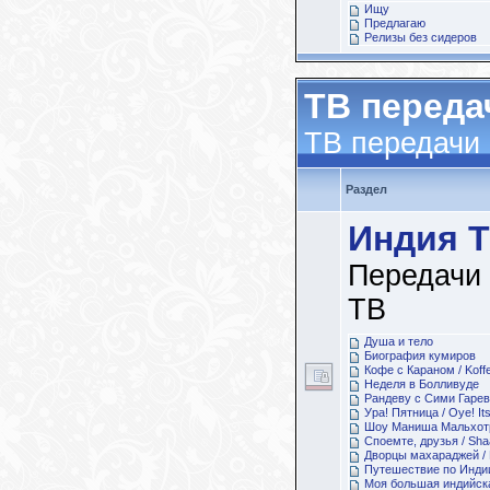
Ищу
Предлагаю
Релизы без сидеров
ТВ переда
ТВ передачи
Раздел
Индия 
Передачи
ТВ
Душа и тело
Биография кумиров
Кофе с Караном / Koffe
Неделя в Болливуде
Рандеву с Сими Гарева
Ура! Пятница / Oye! Its
Шоу Маниша Мальхотры
Споемте, друзья / Sh
Дворцы махараджей / 
Путешествие по Инди
Моя большая индийская