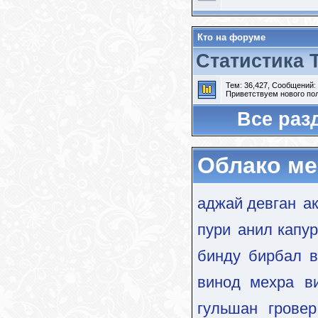
Кто на форуме
Статистика 
Тем: 36,427, Сообщений:
Приветствуем нового по
Все раз
Облако ме
аджай девган
а
пури
анил капур
бинду
бирбал
в
винод мехра
в
гульшан гровер