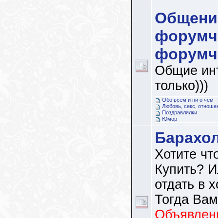
Общени
форумч
форумч
Общие ин
только)))
Обо всем и ни о чем
Любовь, секс, отноше
Поздравлялки
Юмор
Барахо
Хотите чт
Купить? И
отдать в 
Тогда Вам
Объявлени