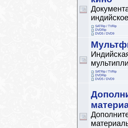
Документ
индийское
SATRip / TVRip
DVDRip
DVD5 / DVD9
Мультф
Индийска
мультипл
SATRip / TVRip
DVDRip
DVD5 / DVD9
Дополн
матери
Дополнит
материал