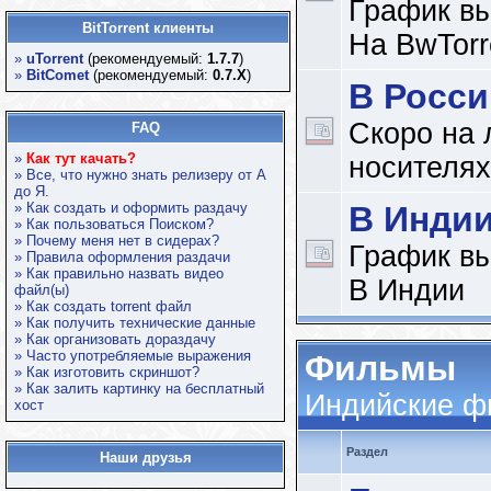
График вы
BitTorrent клиенты
На BwTorr
»
uTorrent
(рекомендуемый:
1.7.7
)
»
BitComet
(рекомендуемый:
0.7.X
)
В Росси
Скоро на
FAQ
»
Как тут качать?
носителях
» Все, что нужно знать релизеру от А
до Я.
» Как создать и оформить раздачу
В Инди
» Как пользоваться Поиском?
» Почему меня нет в сидерах?
График вы
» Правила оформления раздачи
» Как правильно назвать видео
В Индии
файл(ы)
» Как создать torrent файл
» Как получить технические данные
» Как организовать дораздачу
» Часто употребляемые выражения
Фильмы
» Как изготовить скриншот?
» Как залить картинку на бесплатный
Индийские 
хост
Раздел
Наши друзья