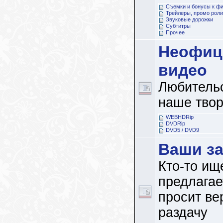
Съемки и бонусы к ф
Трейлеры, промо роли
Звуковые дорожки
Субтитры
Прочее
Неофиц
видео
Любительс
наше твор
WEBHDRip
DVDRip
DVD5 / DVD9
Ваши з
Кто-то ище
предлагает
просит ве
раздачу