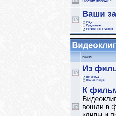
Прочие передачи
Ваши з
Ищу
Предлагаю
Релизы без сидеров
Видеокли
Раздел
Из фил
Болливуд
Южная Индия
К филь
Видеоклип
вошли в 
клипы и п