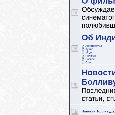
О филь
Обсуждае
синематог
полюбивш
Об Инд
Архитектура
Кухня
Мода
Религия
Разное
Спорт
Новост
Боллив
Последние
статьи, с
Новости Толливуда,