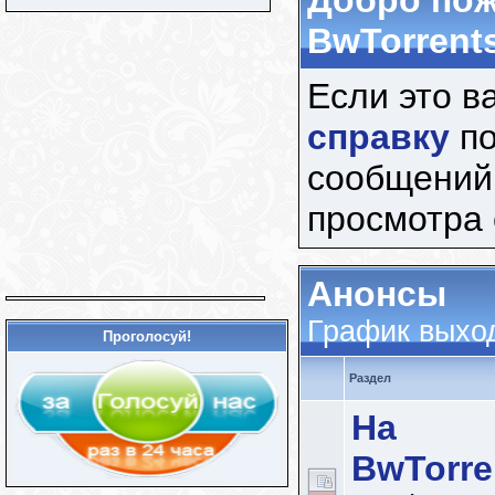
Добро пож
BwTorrents
Если это в
справку
по
сообщений
просмотра
Анонсы
График выхо
Проголосуй!
Раздел
На
BwTorre