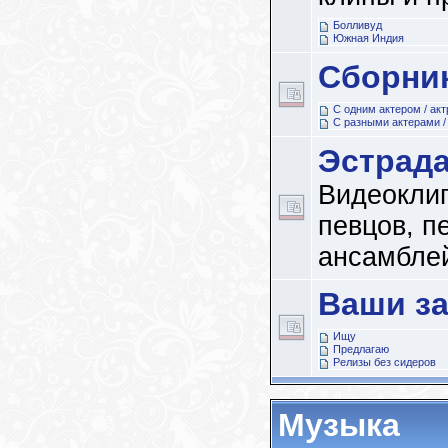
Болливуд
Южная Индия
Сборни
С одним актером / ак
С разными актерами /
Эстрад
Видеокли
певцов, пе
ансамбле
Ваши з
Ищу
Предлагаю
Релизы без сидеров
Музыка