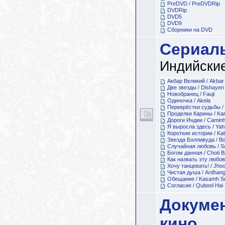
PreDVD / PreDVDRip
DVDRip
DVD5
DVD9
Сборники на DVD
Сериал
Индийски
Акбар Великий / Akbar
Две звезды / Dishayen
Новобранец / Fauji
Одиночка / Akela
Перекрёстки судьбы / 
Проделки Карины / Ka
Дороги Индии / Caminh
Я выросла здесь / Yah
Короткие истории / Kab
Звезда Болливуда / Bo
Случайная любовь / Sa
Богом данная / Choti 
Как назвать эту любов
Хочу танцевать! / Jho
Чистая душа / Ardhang
Обещание / Kasamh S
Согласие / Qubool Hai
Докуме
кино