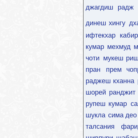
джагдиш радж
динеш хингу
дх
ифтекхар
каби
кумар
мехмуд
м
чоти
мукеш ри
пран
прем чоп
раджеш кханна
шорей
ранджит
рупеш кумар
са
шукла
сима део
талсания
фари
шивпури
шабан