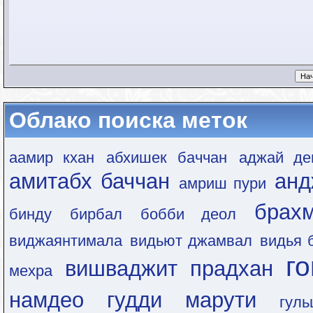
Облако поиска меток
аамир кхан
абхишек баччан
аджай де
амитабх баччан
анд
амриш пури
брах
бинду
бирбал
бобби деол
виджаянтимала
видьют джамвал
видья 
г
вишваджит прадхан
мехра
намдео
гудди марути
гул