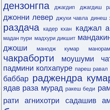
дензонгпа
джагдип
джагдиш р
джонни левер
джухи чавла
динеш 
раздача
каджал а
кадер кхан
мандаки
мадан пури
мадхури дикшит
джоши
манодж кумар
манора
чакраборти
моушуми ча
падмини колхапуре
пареш равал
раджендра кума
баббар
ядав
раза мурад
рам
ракеш беди
рати агнихотри
садашив ам