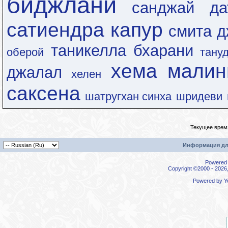
биджлани
санджай да
сатиендра капур
смита д
таникелла бхарани
оберой
тану
хема малин
джалал
хелен
саксена
шатругхан синха
шридеви
Текущее врем
Информация дл
Powered b
Copyright ©2000 - 2026,
Powered by
Y