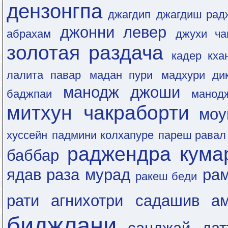
дензонгпа
джагдип
джагдиш рад
джонни левер
абрахам
джухи ча
золотая раздача
кадер кха
лалита павар
мадан пури
мадхури ди
манодж джоши
баджпаи
манод
митхун чакраборти
моу
хуссейн
падмини колхапуре
пареш равал
раджендра кума
баббар
ядав
раза мурад
рам
ракеш беди
рати агнихотри
садашив ам
биджлани