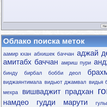
Облако поиска меток
аджай д
аамир кхан
абхишек баччан
амитабх баччан
анд
амриш пури
брах
бинду
бирбал
бобби деол
виджаянтимала
видьют джамвал
видья 
г
вишваджит прадхан
мехра
намдео
гудди марути
гул