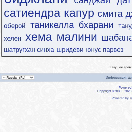
санджай дат
сатиендра капур
смита д
таникелла бхарани
оберой
тан
хема малини
шабан
хелен
шатругхан синха
шридеви
юнус парвез
Текущее врем
Информация дл
Powered b
Copyright ©2000 - 2026,
Powered by
Y