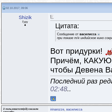
02.10.2017, 09:06
Shizik
Гуру
Цитата:
Сообщение от
василисса
при показе т/к индийское кино со
Вот придурки!
Причём, КАКУЮ с
чтобы Девена Ва
Последний раз реда
02:48
..
2 пользователя(ей) сказали
irinarozze
,
василисса
cпасибо: