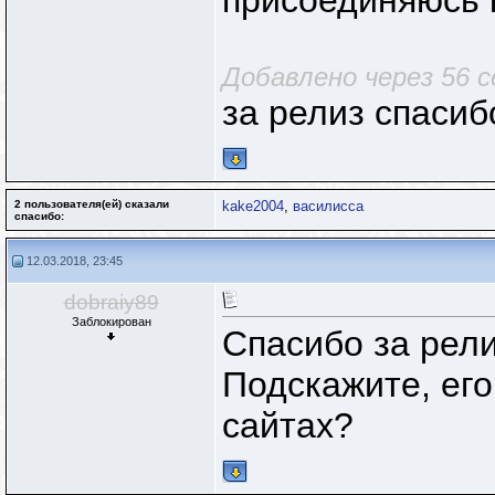
присоединяюсь 
Добавлено через 56 с
за релиз спаси
2 пользователя(ей) сказали
kake2004
,
василисса
cпасибо:
12.03.2018, 23:45
dobraiy89
Заблокирован
Спасибо за рели
Подскажите, ег
сайтах?