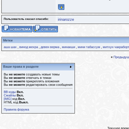
Пользователь сказал cпасибо:
irinarozze
Метки
аша шах
,
винод мехра
,
девен верма
,
минакши
,
мини табассум
,
митхун чакрабор
«
Предыдущ
Ваши права в разделе
Вы
не можете
создавать новые темы
Вы
не можете
отвечать в темах
Вы
не можете
прикреплять вложения
Вы
не можете
редактировать свои сообщения
BB коды
Вкл.
Смайлы
Вкл.
[IMG]
код
Вкл.
HTML код
Выкл.
Правила форума
Текущее врем