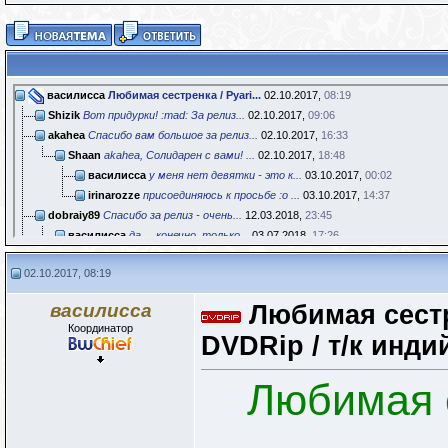
василисса
Любимая сестренка / Pyari...
02.10.2017,
08:19
Shizik
Вот придурки! :mad: За релиз...
02.10.2017,
09:06
akahea
Спасибо вам большое за релиз...
02.10.2017,
16:33
Shaan
akahea, Солидарен с вами! ...
02.10.2017,
18:48
василисса
у меня нет девятки - это к...
03.10.2017,
00:02
irinarozze
присоединяюсь к просьбе :o ...
03.10.2017,
14:37
dobraiy89
Спасибо за релиз - очень...
12.03.2018,
23:45
василисса
да.....конечно, только...
03.07.2018,
17:26
will
Прекрасный фильм – огромное...
30.01.2019,
13:04
02.10.2017, 08:19
kake2004
С чего Вы взяли, что кастинг...
30.01.2019,
17:13
irinarozze
will, огромное, огромное...
30.01.2019,
21:42
василисса
Любимая сестре
jackie11
Радуемся тому что есть
30.01.2019,
17:23
Координатор
will
Я знаю, что нынче...
31.01.2019,
14:01
DVDRip / т/к инди
irinarozze
раздаю и стираю...
14.08.2025,
22:29
Любимая с