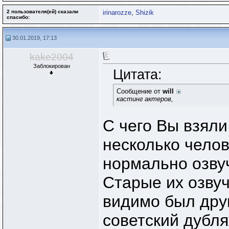
2 пользователя(ей) сказали
irinarozze
,
Shizik
cпасибо:
30.01.2019, 17:13
kake2004
Заблокирован
Цитата:
Сообщение от
will
кастинг актеров,
С чего Вы взяли
несколько чело
нормально озву
Старые их озвуч
видимо был дру
советский дубля