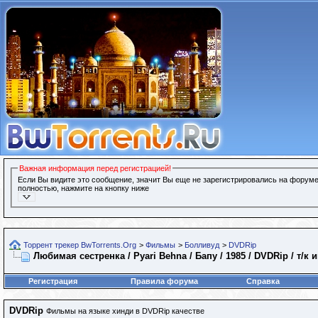
Важная информация перед регистрацией!
Если Вы видите это сообщение, значит Вы еще не зарегистрировались на форуме
полностью, нажмите на кнопку ниже
Торрент трекер BwTorrents.Org
>
Фильмы
>
Болливуд
>
DVDRip
Любимая сестренка / Pyari Behna / Бапу / 1985 / DVDRip / т/к
Регистрация
Правила форума
Справка
DVDRip
Фильмы на языке хинди в DVDRip качестве