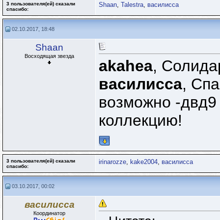
3 пользователя(ей) сказали
Shaan
,
Talestra
,
василисса
cпасибо:
02.10.2017, 18:48
Shaan
Восходящая звезда
akahea
, Солида
василисса
, Сп
возможно -двд9 
коллекцию!
3 пользователя(ей) сказали
irinarozze
,
kake2004
,
василисса
cпасибо:
03.10.2017, 00:02
василисса
Координатор