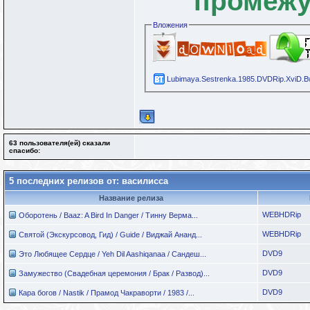
промежу
Вложения
Lubimaya.Sestrenka.1985.DVDRip.XviD.Bw
63 пользователя(ей) сказали
cпасибо:
5 последних релизов от: василисса
Название релиза
WEBHDRip
Оборотень / Baaz: A Bird In Danger / Тинну Верма...
WEBHDRip
Святой (Экскурсовод, Гид) / Guide / Виджай Ананд...
DVD9
Это Любящее Сердце / Yeh Dil Aashiqanaa / Сандеш...
DVD9
Замужество (Свадебная церемония / Брак / Развод)...
DVD9
Кара богов / Nastik / Прамод Чакраворти / 1983 /...