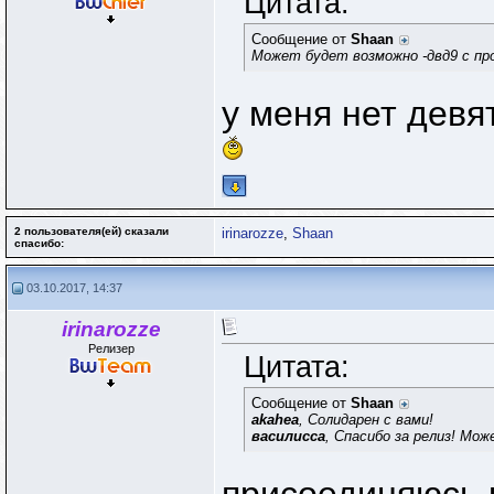
Цитата:
Сообщение от
Shaan
Может будет возможно -двд9 с про
у меня нет девят
2 пользователя(ей) сказали
irinarozze
,
Shaan
cпасибо:
03.10.2017, 14:37
irinarozze
Релизер
Цитата:
Сообщение от
Shaan
akahea
, Солидарен с вами!
василисса
, Спасибо за релиз! Мо