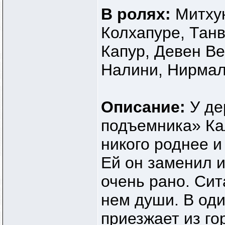
В ролях:
Митху
Колхапуре, Тан
Капур, Девен В
Налини, Нирмал
Описание:
У де
подъемника» Ка
никого роднее и
Ей он заменил и
очень рано. Сит
нем души. В од
приезжает из г