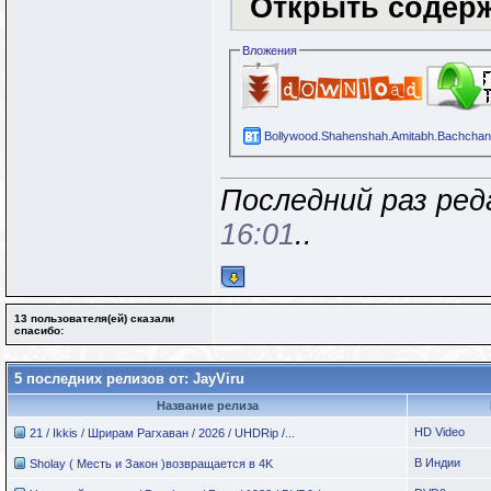
Открыть содер
Вложения
Bollywood.Shahenshah.Amitabh.Bachchan.
Последний раз реда
16:01
..
13 пользователя(ей) сказали
cпасибо:
5 последних релизов от: JayViru
Название релиза
HD Video
21 / Ikkis / Шрирам Рагхаван / 2026 / UHDRip /...
В Индии
Sholay ( Месть и Закон )возвращается в 4K