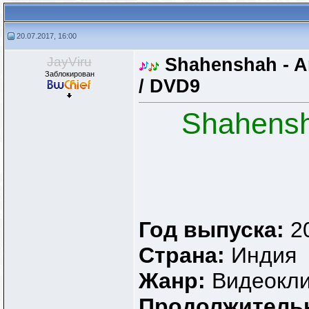
20.07.2017, 16:00
JayViru
Shahenshah - A
Заблокирован
/ DVD9
Shahensh
Год выпуска:
2
Страна:
Индия
Жанр:
Видеокл
Продолжитель