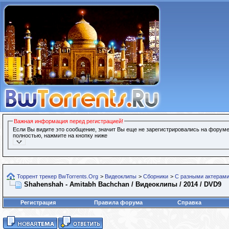
Важная информация перед регистрацией!
Если Вы видите это сообщение, значит Вы еще не зарегистрировались на форуме
полностью, нажмите на кнопку ниже
Торрент трекер BwTorrents.Org
>
Видеоклипы
>
Сборники
>
С разными актерами
Shahenshah - Amitabh Bachchan / Видеоклипы / 2014 / DVD9
Регистрация
Правила форума
Справка