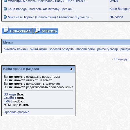
DVD9
Умеющий молчать / Bezubaan / Бапу / 1982 / DVD9 /...
Kaun Banega C
Kaun Banega Crorepati / AB Birthday Spesial /...
HD Video
Миссия в Цюрихе (Невозможно) / Asambhav / Гульшан...
Метки
амитабх баччан
,
зинат аман
,
золотая раздача
,
парвин баби
,
ракхи гульзар
,
рандх
«
Предыдущ
Ваши права в разделе
Вы
не можете
создавать новые темы
Вы
не можете
отвечать в темах
Вы
не можете
прикреплять вложения
Вы
не можете
редактировать свои сообщения
BB коды
Вкл.
Смайлы
Вкл.
[IMG]
код
Вкл.
HTML код
Выкл.
Правила форума