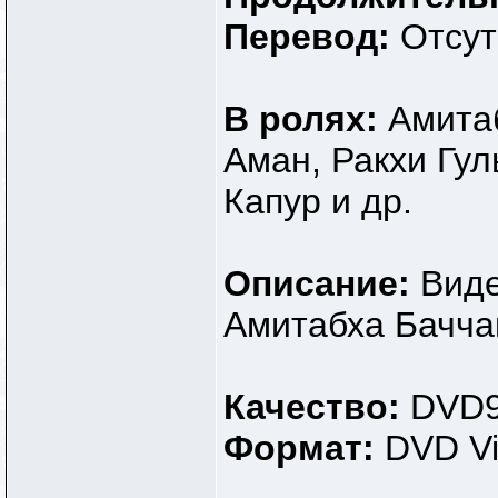
Перевод:
Отсут
В ролях:
Амита
Аман, Ракхи Гул
Капур и др.
Описание:
Виде
Амитабха Бачча
Качество:
DVD
Формат:
DVD V