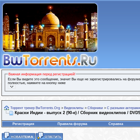
Важная информация перед регистрацией!
Если Вы видите это сообщение, значит Вы еще не зарегистрировались на форуме
полностью, нажмите на кнопку ниже
Торрент трекер BwTorrents.Org
>
Видеоклипы
>
Сборники
>
С разными актерами
Краски Индии - выпуск 2 (90-е) / Сборник видеоклипов / DVD
Регистрация
Правила форума
Справка