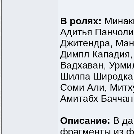
В ролях:
Минак
Адитья Панчоли
Джитендра, Ман
Димпл Кападия,
Вадхаван, Урми
Шилпа Широдкар
Соми Али, Митх
Амитабх Баччан
Описание:
В да
фрагменты из ф