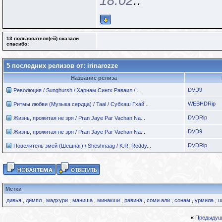
18:02
..
13 пользователя(ей) сказали
cпасибо:
5 последних релизов от: irinarozze
Название релиза
DVD9
Революция / Sunghursh / Харнам Сингх Раваил /...
WEBHDRip
Ритмы любви (Музыка сердца) / Taal / Субхаш Гхай...
DVDRip
Жизнь, прожитая не зря / Pran Jaye Par Vachan Na...
DVD9
Жизнь, прожитая не зря / Pran Jaye Par Vachan Na...
DVDRip
Повелитель змей (Шешнаг) / Sheshnaag / K.R. Reddy...
Метки
дивья
,
димпл
,
мадхури
,
маниша
,
минакши
,
равина
,
соми али
,
сонам
,
урмила
,
ш
«
Предыдущ