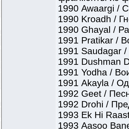
1990 Awaargi / 
1990 Kroadh / Г
1990 Ghayal / Р
1991 Pratikar / 
1991 Saudagar /
1991 Dushman De
1991 Yodha / Во
1991 Akayla / О
1992 Geet / Пес
1992 Drohi / Пр
1993 Ek Hi Raas
1993 Aasoo Bane