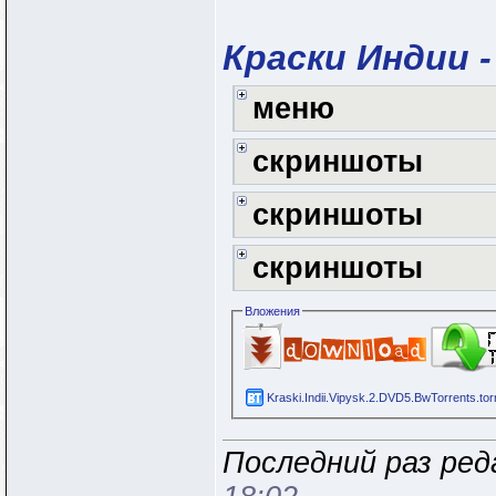
Краски Индии -
меню
скриншоты
скриншоты
скриншоты
Вложения
Kraski.Indii.Vipysk.2.DVD5.BwTorrents.tor
Последний раз реда