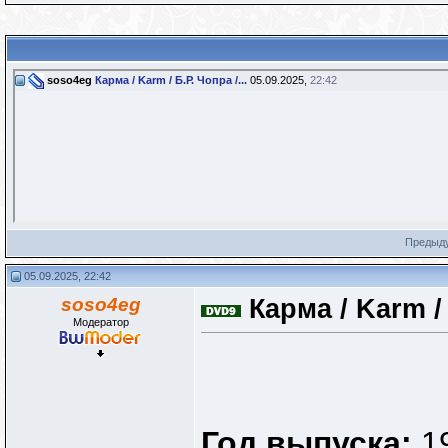
soso4eg
Карма / Karm / Б.Р. Чопра /...
05.09.2025,
22:42
Предыд
05.09.2025, 22:42
soso4eg
Карма / Karm /
Модератор
Год выпуска:
1