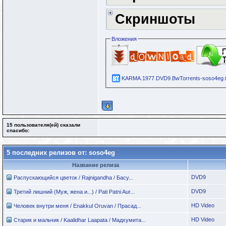
Скриншоты
Вложения
KARMA.1977.DVD9.BwTorrents-soso4eg.t
15 пользователя(ей) сказали
cпасибо:
5 последних релизов от: soso4eg
Название релиза
DVD9
Распускающийся цветок / Rajnigandha / Басу...
DVD9
Третий лишний (Муж, жена и...) / Pati Patni Aur...
HD Video
Человек внутри меня / Enakkul Oruvan / Прасад...
HD Video
Старик и мальчик / Kaalidhar Laapata / Мадхумита...