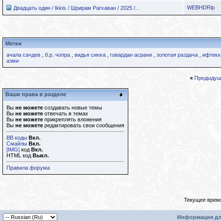
WEBHDRip
Двадцать один / Ikkis / Шрирам Рагхаван / 2025 /...
Метки
ачала сачдев
,
б.р. чопра
,
видья синха
,
говардан асрани
,
золотая раздача
,
ифтекх
азми
«
Предыдущ
Ваши права в разделе
Вы
не можете
создавать новые темы
Вы
не можете
отвечать в темах
Вы
не можете
прикреплять вложения
Вы
не можете
редактировать свои сообщения
BB коды
Вкл.
Смайлы
Вкл.
[IMG]
код
Вкл.
HTML код
Выкл.
Правила форума
Текущее врем
Информация дл