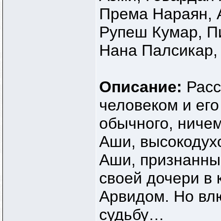
Према Нараян, 
Рупеш Кумар, П
Нана Палсикар,
Описание:
Расс
человеком и его
обычного, ничем
Аши, высокодухо
Аши, признанный
своей дочери в 
Арвидом. Но вл
судьбу…