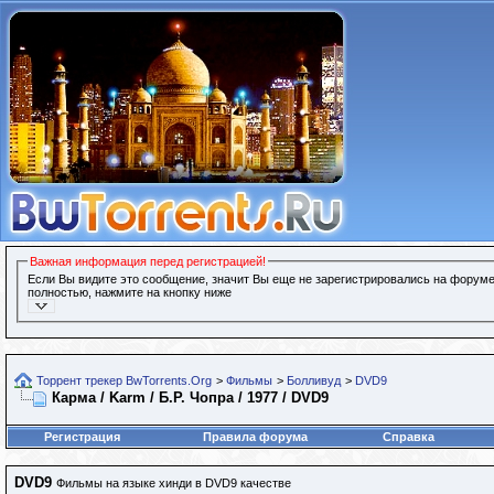
Важная информация перед регистрацией!
Если Вы видите это сообщение, значит Вы еще не зарегистрировались на форуме
полностью, нажмите на кнопку ниже
Торрент трекер BwTorrents.Org
>
Фильмы
>
Болливуд
>
DVD9
Карма / Karm / Б.Р. Чопра / 1977 / DVD9
Регистрация
Правила форума
Справка
DVD9
Фильмы на языке хинди в DVD9 качестве