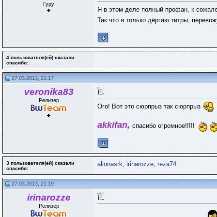
Гуру
Я в этом деле полный профан, к сожал
Так что я только дёргаю титры, перево
4 пользователя(ей) сказали
cпасибо:
27.03.2013, 21:17
veronika83
Релизер
Ого! Вот это сюрпрыз так сюрпрыз
akkifan
,
спасибо огромное!!!!!
3 пользователя(ей) сказали
alionasrk
,
irinarozze
,
reza74
cпасибо:
27.03.2013, 21:19
irinarozze
Релизер