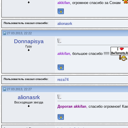
akkifan
, огромное спасибо за Сонам
Пользователь сказал cпасибо:
alionasrk
27.03.2013, 22:22
Donnapisya
Гуру
akkifan,
большое спасибо !!!!!
Пользователь сказал cпасибо:
reza74
27.03.2013, 22:27
alionasrk
Восходящая звезда
Дорогая
akkifan
,
спасибо огромное! Как