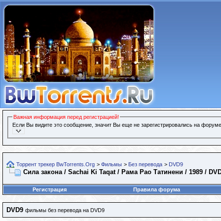
Важная информация перед регистрацией!
Если Вы видите это сообщение, значит Вы еще не зарегистрировались на форуме
Торрент трекер BwTorrents.Org
>
Фильмы
>
Без перевода
>
DVD9
Сила закона / Sachai Ki Taqat / Рама Рао Татинени / 1989 / DV
Регистрация
Правила форума
DVD9
фильмы без перевода на DVD9