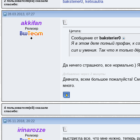
2 пользователя(ей) сказали
baksterier0
,
ketisautra
cпасибо:
28.03.2013, 07:27
akkifan
Релизер
Цитата:
Сообщение от
baksterier0
Я в этом деле полный профан, к с
сил и умения. Так что я только д
Да ничего страшного, все нормально.) Я
Добавлено через 2 минуты
Девчата, всем большое пожалуйста! См
много.
4 пользователя(ей) сказали
cпасибо:
05.11.2018, 20:22
irinarozze
Релизер
выстригла все, что мне нужно, теперь 