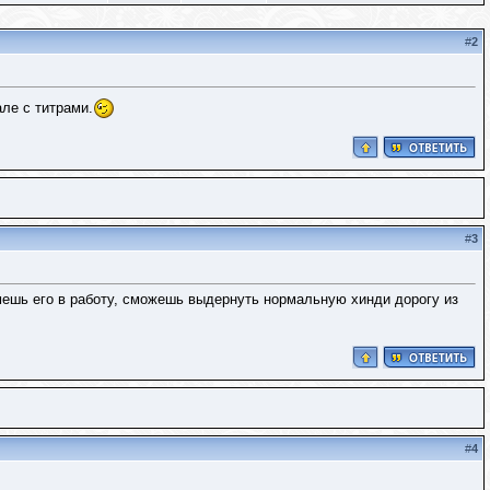
#
2
ле с титрами.
#
3
ьмешь его в работу, сможешь выдернуть нормальную хинди дорогу из
#
4