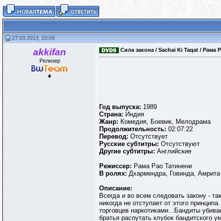
27.03.2013, 20:09
akkifan
Сила закона / Sachai Ki Taqat / Рама 
Релизер
Год выпуска:
1989
Страна:
Индия
Жанр:
Комедия, Боевик, Мелодрама
Продолжительность:
02:07:22
Перевод:
Отсутствует
Русские субтитры:
Отсутствуют
Другие субтитры:
Английские
Режиссер:
Рама Рао Татинени
В ролях:
Дхармендра, Говинда, Амрита
Описание:
Всегда и во всем следовать закону - т
никогда не отступает от этого принцип
торговцев наркотиками...Бандиты убиваю
братья распутать клубок бандитского у