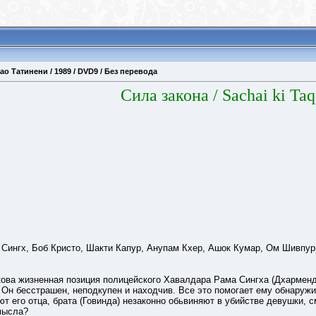
Рао Татинени / 1989 / DVD9 / Без перевода
Сила закона
/ Sachai ki Taq
 Сингх, Боб Кристо, Шакти Капур, Анупам Кхер, Ашок Кумар, Ом Шивпур
акова жизненная позиция полицейского Хавалдара Рама Сингха (Дхарменд
а. Он бесстрашен, неподкупен и находчив. Все это помогает ему обнаруж
т его отца, брата (Говинда) незаконно обьвиняют в убийстве девушки, с
мысла?