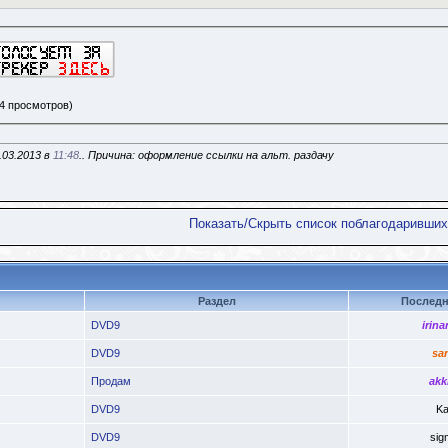
44 просмотров)
.03.2013 в
11:48
.. Причина: оформление ссылки на альт. раздачу
Показать/Скрыть список поблагодаривших
Раздел
Последн
DVD9
irina
DVD9
sa
Продам
akk
DVD9
Ka
DVD9
sig