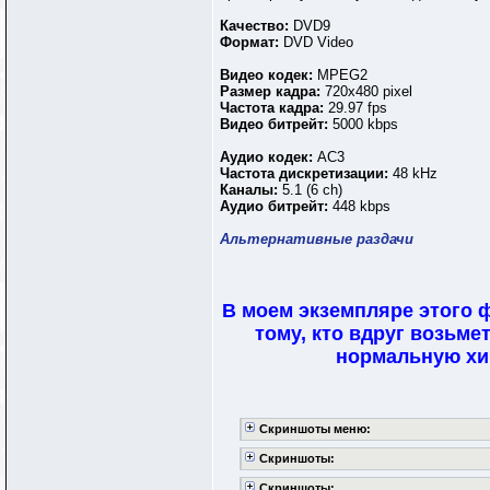
Качество:
DVD9
Формат:
DVD Video
Видео кодек:
MPEG2
Размер кадра:
720x480 pixel
Частота кадра:
29.97 fps
Видео битрейт:
5000 kbps
Аудио кодек:
AC3
Частота дискретизации:
48 kHz
Каналы:
5.1 (6 ch)
Аудио битрейт:
448 kbps
Альтернативные раздачи
В моем экземпляре этого ф
тому, кто вдруг возьме
нормальную хин
Скриншоты меню:
Скриншоты:
Скриншоты: