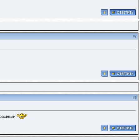
#
7
#
8
красивый