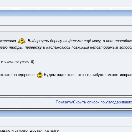
ожалению.
Выдернуть дорогу из фильма ещё могу, а вот присобач
ёргаю титры, перевожу и наслаждаюсь Говкиным неповторимым голосом
 и сама не умею.)))
отрите на здоровье!
Будем надеяться, что кто-нибудь сможет исправи
Показать/Скрыть список поблагодаривших
раздаю и стираю
друзья, качайте