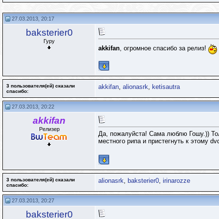
27.03.2013, 20:17
baksterier0
Гуру
akkifan
, огромное спасибо за релиз!
3 пользователя(ей) сказали
akkifan
,
alionasrk
,
ketisautra
cпасибо:
27.03.2013, 20:22
akkifan
Релизер
Да, пожалуйста! Сама люблю Гошу.)) То
местного рипа и пристегнуть к этому dv
3 пользователя(ей) сказали
alionasrk
,
baksterier0
,
irinarozze
cпасибо:
27.03.2013, 20:27
baksterier0