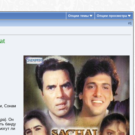
Опции темы
Опции просмотра
#
1
at
и, Сонам
ра). Он
ить банду
могут ли