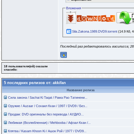
Вложения
Sila.Zakona.1989.DVD9.torrent
(14.9 Кб, 
Последний раз редактировалось василисса; 28
18 пользователя(ей) сказали
cпасибо:
5 последних релизов от: akkifan
Название релиза
Сила закона / Sachai Ki Taqat / Рама Рао Татинени...
Оружие / Auzaar / Сохаил Кхан / 1997 / DVD9 / Без...
Продам: DVD оригиналы без перевода / АУДИО...
Любимая (Возлюбленная) / Mehbooba / Афзал Кхан /...
Клятва / Kasam Khoon Ki / Ашок Рой / 1977 / DVD9...