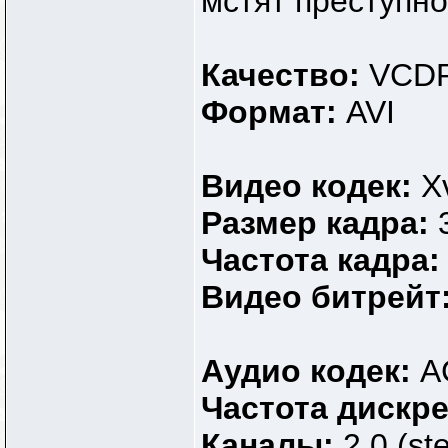
мстят преступно
Качество:
VCDR
Формат:
AVI
Видео кодек:
X
Размер кадра:
Частота кадра
Видео битрейт
Аудио кодек:
A
Частота дискр
Каналы:
2.0 (st