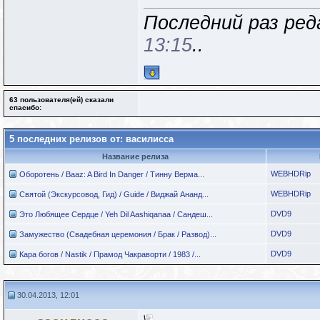
Последний раз ред
13:15
..
63 пользователя(ей) сказали
cпасибо:
5 последних релизов от: василисса
Название релиза
WEBHDRip
Оборотень / Baaz: A Bird In Danger / Тинну Верма...
WEBHDRip
Святой (Экскурсовод, Гид) / Guide / Виджай Ананд...
DVD9
Это Любящее Сердце / Yeh Dil Aashiqanaa / Сандеш...
DVD9
Замужество (Свадебная церемония / Брак / Развод)...
DVD9
Кара богов / Nastik / Прамод Чакраворти / 1983 /...
30.04.2013, 12:01