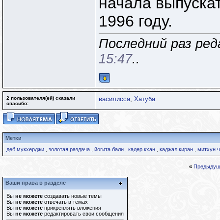
начала выпускат
1996 году.
Последний раз ред
15:47
..
2 пользователя(ей) сказали
василисса
,
Хатуба
cпасибо:
Метки
деб мукхерджи
,
золотая раздача
,
йогита бали
,
кадер кхан
,
каджал киран
,
митхун 
«
Предыдущ
Ваши права в разделе
Вы
не можете
создавать новые темы
Вы
не можете
отвечать в темах
Вы
не можете
прикреплять вложения
Вы
не можете
редактировать свои сообщения