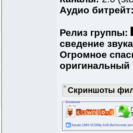
Аудио битрейт
Релиз группы:
cведение звука
Огромное спа
оригинальный 
Скриншоты фи
Вложения
Karate.1983.VCDRip.XviD.BwTorrents.torr