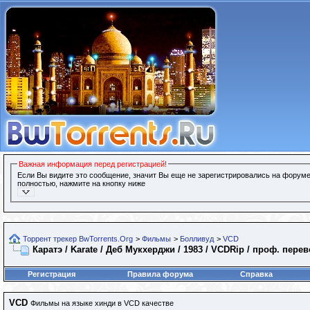
Важная информация перед регистрацией!
Если Вы видите это сообщение, значит Вы еще не зарегистрировались на форуме
полностью, нажмите на кнопку ниже
Торрент трекер BwTorrents.Org
>
Фильмы
>
Болливуд
>
VCD
Каратэ / Karate / Деб Мукхерджи / 1983 / VCDRip / проф. пере
Регистрация
Правила форума
Справка
VCD
Фильмы на языке хинди в VCD качестве