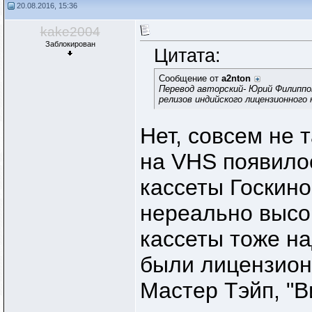
20.08.2016, 15:36
kake2004
Заблокирован
Цитата:
Сообщение от
a2nton
Перевод авторский- Юрий Филиппов
релизов индийского лицензионного 
Нет, совсем не 
на VHS появилос
кассеты Госкин
нереально высок
кассеты тоже н
были лицензионн
Мастер Тэйп, "