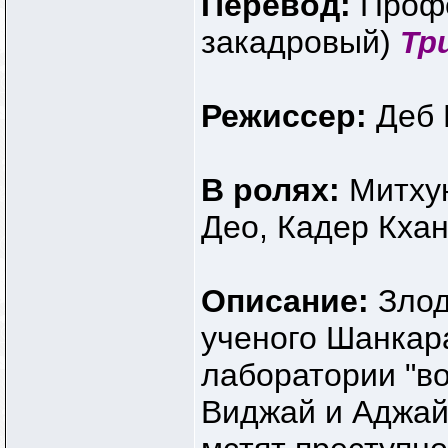
Перевод:
Профе
закадровый)
Тр
Режиссер:
Деб 
В ролях:
Митху
Део, Кадер Кха
Описание:
Злод
ученого Шанкара
лаборатории "в
Виджай и Аджай