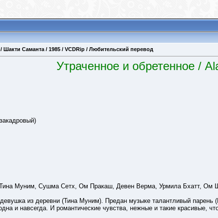
 / Шакти Саманта / 1985 / VCDRip / Любительский перевод
Утраченное и обретенное / Al
закадровый)
Тина Муним, Сушма Сетх, Ом Пракаш, Девен Верма, Урмила Бхатт, Ом 
 девушка из деревни (Тина Муним). Предан музыке талантливый парень 
дна и навсегда. И романтические чувства, нежные и такие красивые, что