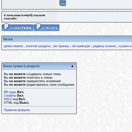
4 пользователя(ей) сказали
cпасибо:
Метки
девен верма
,
золотая раздача
,
ом пракаш
,
ом шивпури
,
раджеш кханна
,
сушма с
Ваши права в разделе
Вы
не можете
создавать новые темы
Вы
не можете
отвечать в темах
Вы
не можете
прикреплять вложения
Вы
не можете
редактировать свои сообщения
BB коды
Вкл.
Смайлы
Вкл.
[IMG]
код
Вкл.
HTML код
Выкл.
Правила форума