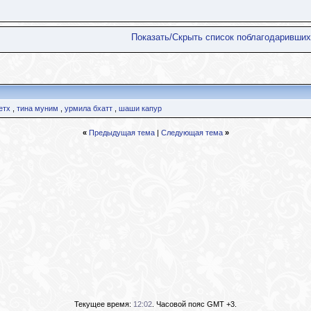
Показать/Скрыть список поблагодаривших
етх
,
тина муним
,
урмила бхатт
,
шаши капур
«
Предыдущая тема
|
Следующая тема
»
Текущее время:
12:02
. Часовой пояс GMT +3.