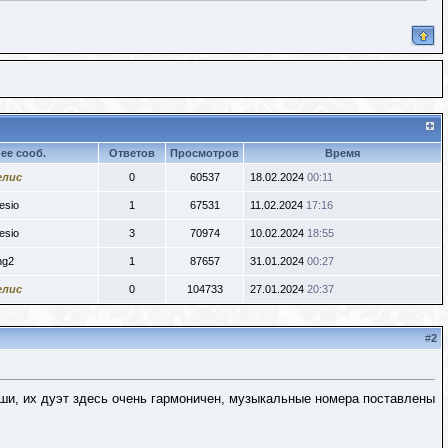
ее сооб.
Ответов
Просмотров
Время
елис
0
60537
18.02.2024
00:11
esio
1
67531
11.02.2024
17:16
esio
3
70974
10.02.2024
18:55
ng2
1
87657
31.01.2024
00:27
елис
0
104733
27.01.2024
20:37
#
2
ши, их дуэт здесь очень гармоничен, музыкальные номера поставлены