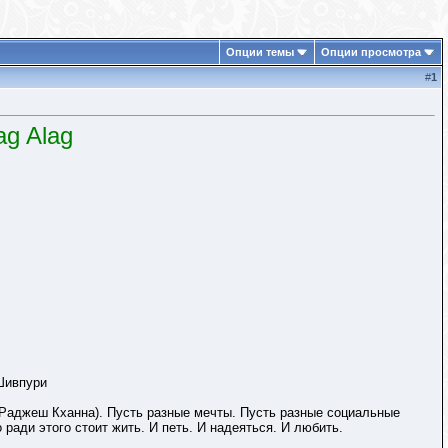
Опции темы
Опции просмотра
#
1
ag Alag
Шивпури
(Раджеш Кханна). Пусть разные мечты. Пусть разные социальные
 ради этого стоит жить. И петь. И надеяться. И любить.