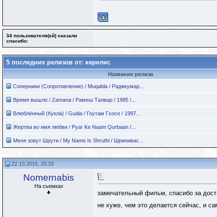
34 пользователя(ей) сказали
cпасибо:
5 последних релизов от: керелис
Название релиза
Соперники (Сопротивление) / Muqabla / Раджкумар...
Время вышло / Zamana / Рамеш Талвар / 1985 /...
Влюблённый (Кукла) / Gudia / Гоутам Гхосе / 1997...
Жертва во имя любви / Pyar Ke Naam Qurbaan /...
Меня зовут Шрути / My Name Is Shruthi / Шринивас...
22.10.2015, 20:33
Nomernabis
На сьемках
замечательный фильм, спасибо за дост
не хуже, чем это делается сейчас, и с