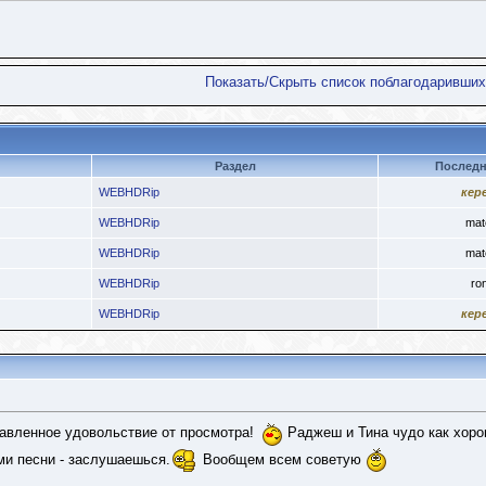
Показать/Скрыть список поблагодаривших
Раздел
Последн
WEBHDRip
кер
WEBHDRip
mat
WEBHDRip
mat
WEBHDRip
ro
WEBHDRip
кер
авленное удовольствие от просмотра!
Раджеш и Тина чудо как хоро
ами песни - заслушаешься.
Вообщем всем советую