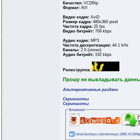
Качество:
VCDRip
Формат:
AVI
Видео кодек:
XviD
Размер кадра:
480x360 pixel
Частота кадра:
25 fps
Видео битрейт:
709 kbps
Аудио кодек:
MP3
Частота дискретизации:
44.1 kHz
Каналы:
2.0 (stereo)
Аудио битрейт:
192 kbps
Релиз-группа:
Прошу не выкладывать данный 
Альтернативные раздачи
Скриншоты
Скриншоты
Вложения
Utrachennoye.i.obretennoye.1985.VCDRip.