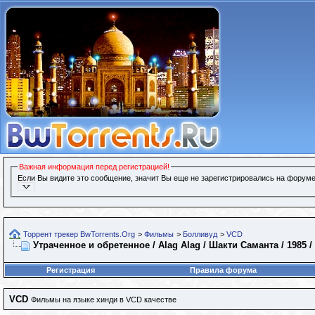
Важная информация перед регистрацией!
Если Вы видите это сообщение, значит Вы еще не зарегистрировались на форуме
Торрент трекер BwTorrents.Org
>
Фильмы
>
Болливуд
>
VCD
Утраченное и обретенное / Alag Alag / Шакти Саманта / 1985
Регистрация
Правила форума
VCD
Фильмы на языке хинди в VCD качестве