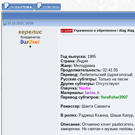
10.10.2015, 16:59
керелис
Утраченное и обретенное / Alag Alag
Координатор
Год выпуска:
1985
Страна:
Индия
Жанр:
Мелодрама
Продолжительность:
02:41:05
Перевод:
Любительский (одноголосый, 
Русские субтитры:
Только на песни
Другие субтитры:
Отсутствуют
Озвучка:
Nastia
Материалы:
larisa_k
Перевод субтитров:
Verafisher2007
Режиссер:
Шакти Саманта
В ролях:
Раджеш Кханна, Шаши Капур,
Описание:
Отчаянно хочет разбогатеть
заморочки. Но святая к музыке любовь о