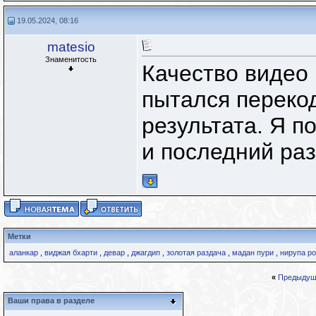
19.05.2024, 08:16
matesio
Знаменитость
Качество видео
пытался переко
результата. Я п
и последний раз
Метки
аланкар
,
виджая бхарти
,
девар
,
джагдип
,
золотая раздача
,
мадан пури
,
нирупа р
«
Предыдущ
Ваши права в разделе