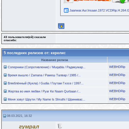
Jaanwar.Aur.Insaan.1972.VCDRip.H.264.Gu
43 пользователя(ей) сказали
cпасибо:
5 последних релизов от: керелис
Название релиза
WEBHDRip
Соперники (Сопротивление) / Muqabla / Раджкумар...
WEBHDRip
Время вышло / Zamana / Рамеш Талвар / 1985 /...
WEBHDRip
Влюблённый (Кукла) / Gudia / Гоутам Гхосе / 1997...
WEBHDRip
Жертва во имя любви / Pyar Ke Naam Qurbaan /...
WEBHDRip
Меня зовут Шрути / My Name Is Shruthi / Шринивас...
08.03.2021, 16:32
гумрал