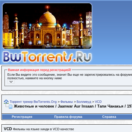
Важная информация перед регистрацией!
Если Вы видите это сообщение, значит Вы еще не зарегистрировались на форуме
полностью, нажмите на кнопку ниже
Торрент трекер BwTorrents.Org
>
Фильмы
>
Болливуд
>
VCD
Животные и человек / Jaanwar Aur Insaan / Тапи Чанакья / 1
Регистрация
Правила форума
Справка
VCD
Фильмы на языке хинди в VCD качестве