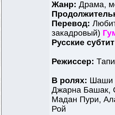
Жанр:
Драма, 
Продолжитель
Перевод:
Любит
закадровый)
Гу
Русские субти
Режиссер:
Тапи
В ролях:
Шаши 
Джарна Башак, 
Мадан Пури, Ал
Рой