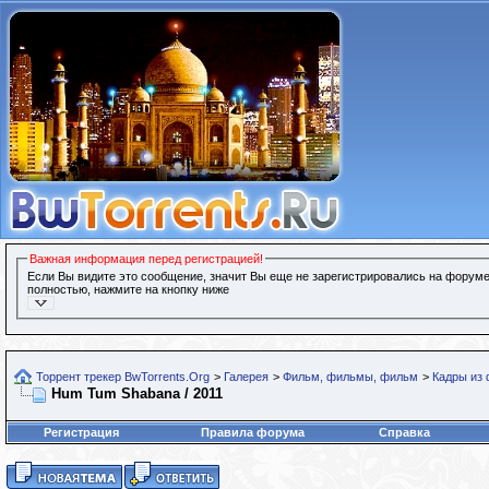
Важная информация перед регистрацией!
Если Вы видите это сообщение, значит Вы еще не зарегистрировались на форуме
полностью, нажмите на кнопку ниже
Торрент трекер BwTorrents.Org
>
Галерея
>
Фильм, фильмы, фильм
>
Кадры из
Hum Tum Shabana / 2011
Регистрация
Правила форума
Справка