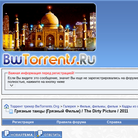
Важная информация перед регистрацией!
Если Вы видите это сообщение, значит Вы еще не зарегистрировались на форуме
полностью, нажмите на кнопку ниже
Торрент трекер BwTorrents.Org
>
Галерея
>
Фильм, фильмы, фильм
>
Кадры из
Грязные танцы (Грязный Фильм) / The Dirty Picture / 2011
Регистрация
Правила форума
Справка