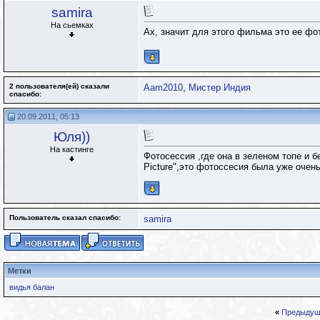
samira
На сьемках
Ах, значит для этого фильма это ее фо
2 пользователя(ей) сказали
Aam2010
,
Мистер Индия
cпасибо:
20.09.2011, 05:13
Юля))
На кастинге
Фотосессия ,где она в зеленом топе и 
Picture",это фотоссесия была уже очень
Пользователь сказал cпасибо:
samira
Метки
видья балан
«
Предыдущ