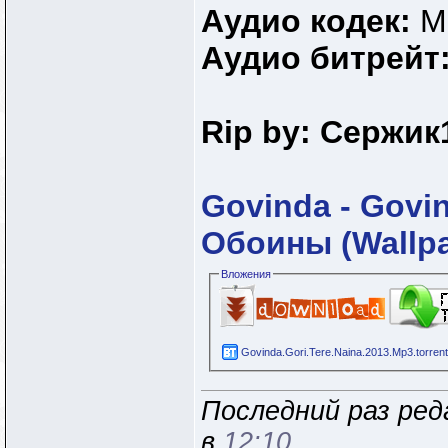
Аудио кодек:
M
Аудио битрейт
Rip by: Сержик
Govinda - Govin
Обоины (Wallpa
Вложения
Govinda.Gori.Tere.Naina.2013.Mp3.torren
Последний раз ре
в
12:10
..