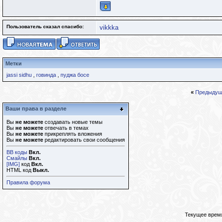
Пользователь сказал cпасибо:
vikkka
Метки
jassi sidhu
,
говинда
,
пуджа босе
«
Предыдущ
Ваши права в разделе
Вы
не можете
создавать новые темы
Вы
не можете
отвечать в темах
Вы
не можете
прикреплять вложения
Вы
не можете
редактировать свои сообщения
BB коды
Вкл.
Смайлы
Вкл.
[IMG]
код
Вкл.
HTML код
Выкл.
Правила форума
Текущее врем