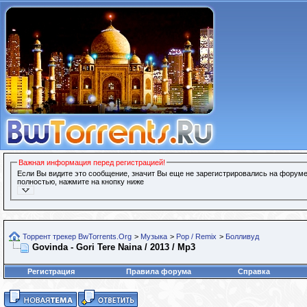
Важная информация перед регистрацией!
Если Вы видите это сообщение, значит Вы еще не зарегистрировались на форуме
полностью, нажмите на кнопку ниже
Торрент трекер BwTorrents.Org
>
Музыка
>
Pop / Remix
>
Болливуд
Govinda - Gori Tere Naina / 2013 / Mp3
Регистрация
Правила форума
Справка