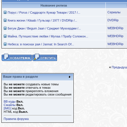
Название релиза
Сериалы
Порус / Porus / Сиддхартх Кумар Тевари / 2017 /...
DVDRip
Книга жизни / Kitaab / Гульзар / 1977 / DVDRip /...
WEBHDRip
Бегум Джан / Begum Jaan / Сриджит Мукхерджи /...
WEBHDRip
Майна. Путешествие любви / Mynaa / Прабу Соломон...
WEBHDRip
Небеса: в поисках рая / Jannat: In Search Of...
«
Предыдущ
Ваши права в разделе
Вы
не можете
создавать новые темы
Вы
не можете
отвечать в темах
Вы
не можете
прикреплять вложения
Вы
не можете
редактировать свои сообщения
BB коды
Вкл.
Смайлы
Вкл.
[IMG]
код
Вкл.
HTML код
Выкл.
Правила форума