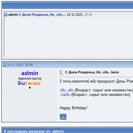
admin
С Днем Рожденья, illo_ullo,...
16.11.2025,
20:56
16.11.2025, 20:56
admin
С Днем Рожденья, illo_ullo, Janio
Администратор
2 пользователя(-ей) празднует День Рож
-
illo_ullo
(Возраст: скрыт или неизвестен
-
Janio
(Возраст: скрыт или неизвестен)
Happy Birthday!
5 последних релизов от: admin