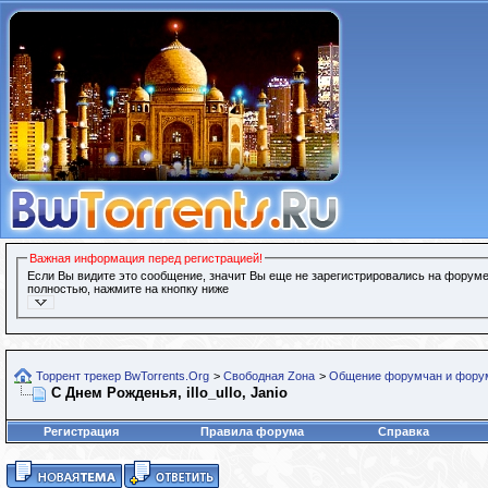
Важная информация перед регистрацией!
Если Вы видите это сообщение, значит Вы еще не зарегистрировались на форуме
полностью, нажмите на кнопку ниже
Торрент трекер BwTorrents.Org
>
Свободная Zона
>
Общение форумчан и фору
С Днем Рожденья, illo_ullo, Janio
Регистрация
Правила форума
Справка