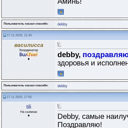
Аминь!
Пользователь сказал cпасибо:
debby
17.11.2025, 11:34
василисса
Координатор
debby,
поздравляю
здоровья и исполнен
Пользователь сказал cпасибо:
debby
17.11.2025, 17:55
tili
На сьемках
Debby, самые наилу
Поздравляю!