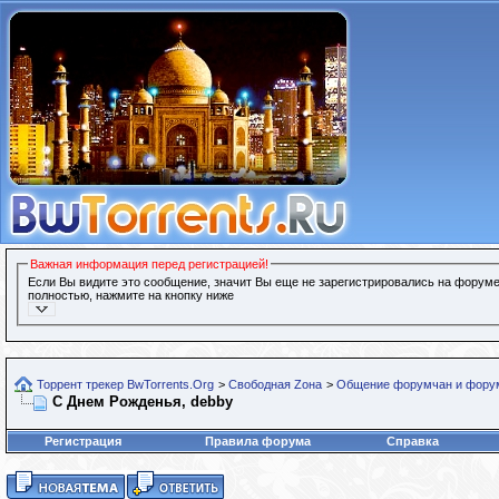
Важная информация перед регистрацией!
Если Вы видите это сообщение, значит Вы еще не зарегистрировались на форуме
полностью, нажмите на кнопку ниже
Торрент трекер BwTorrents.Org
>
Свободная Zона
>
Общение форумчан и фору
С Днем Рожденья, debby
Регистрация
Правила форума
Справка