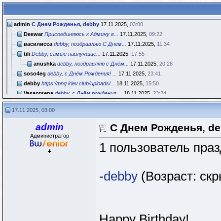
admin
С Днем Рожденья, debby
17.11.2025,
03:00
Deewar
Присоединяюсь к Админу в...
17.11.2025,
09:22
василисса
debby, поздравляю С Днем...
17.11.2025,
11:34
tili
Debby, самые наилучшие...
17.11.2025,
17:55
anushka
debby, поздравляю с Днём...
17.11.2025,
20:28
soso4eg
debby, с Днём Рождения! ...
17.11.2025,
23:41
debby
https://png.klev.club/uploads/...
18.11.2025,
15:50
Vasantsena
debby, с Днём рождения,...
18.11.2025,
23:24
debby
Vasantsena, Спасибо!!!!!!...
20.11.2025,
16:28
17.11.2025, 03:00
net
Наташа, прими и от опоздавших...
20.11.2025,
17:12
tili
debby, спасибо за теплые...
21.11.2025,
17:41
admin
С Днем Рожденья, d
Администратор
1 пользователь праз
-
debby
(Возраст: скр
Happy Birthday!