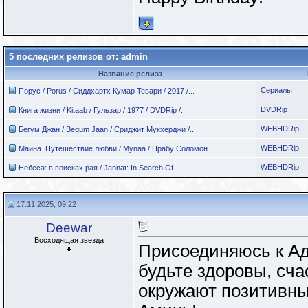
5 последних релизов от: admin
Название релиза
Сериалы
Порус / Porus / Сиддхартх Кумар Тевари / 2017 /...
DVDRip
Книга жизни / Kitaab / Гульзар / 1977 / DVDRip /...
WEBHDRip
Бегум Джан / Begum Jaan / Сриджит Мукхерджи /...
WEBHDRip
Майна. Путешествие любви / Mynaa / Прабу Соломон...
WEBHDRip
Небеса: в поисках рая / Jannat: In Search Of...
17.11.2025, 09:22
Deewar
Восходящая звезда
Присоединяюсь к Ад
будьте здоровы, сча
окружают позитивны