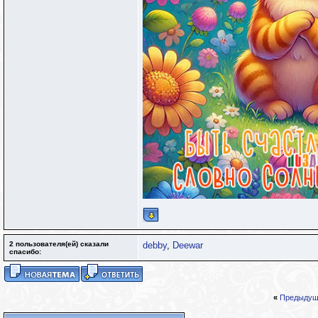
2 пользователя(ей) сказали
debby
,
Deewar
cпасибо:
«
Предыдущ