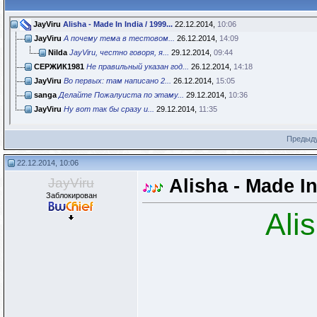
JayViru
Alisha - Made In India / 1999...
22.12.2014,
10:06
JayViru
А почему тема в тестовом...
26.12.2014,
14:09
Nilda
JayViru, честно говоря, я...
29.12.2014,
09:44
СЕРЖИК1981
Не правильный указан год...
26.12.2014,
14:18
JayViru
Во первых: там написано 2...
26.12.2014,
15:05
sanga
Делайте Пожалуиста по этаму...
29.12.2014,
10:36
JayViru
Ну вот так бы сразу и...
29.12.2014,
11:35
Предыд
22.12.2014, 10:06
JayViru
Alisha - Made In
Заблокирован
Ali