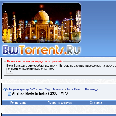
Важная информация перед регистрацией!
Если Вы видите это сообщение, значит Вы еще не зарегистрировались на форуме
полностью, нажмите на кнопку ниже
Торрент трекер BwTorrents.Org
>
Музыка
>
Pop / Remix
>
Болливуд
Alisha - Made In India / 1999 / MP3
Регистрация
Правила форума
Справка