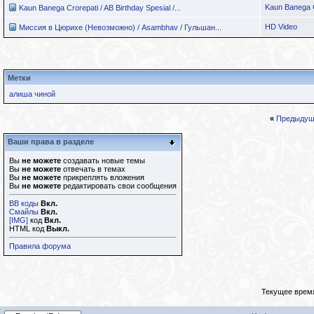
Kaun Banega C
Kaun Banega Crorepati / AB Birthday Spesial /...
HD Video
Миссия в Цюрихе (Невозможно) / Asambhav / Гульшан...
Метки
алиша чиной
«
Предыдущ
Ваши права в разделе
Вы
не можете
создавать новые темы
Вы
не можете
отвечать в темах
Вы
не можете
прикреплять вложения
Вы
не можете
редактировать свои сообщения
BB коды
Вкл.
Смайлы
Вкл.
[IMG]
код
Вкл.
HTML код
Выкл.
Правила форума
Текущее врем