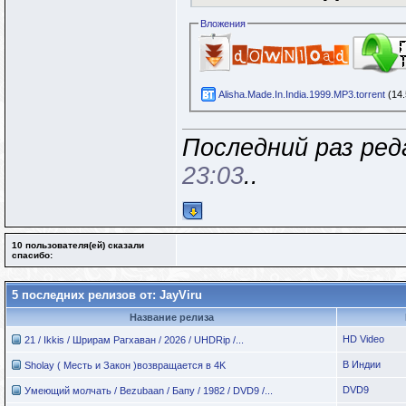
Вложения
Alisha.Made.In.India.1999.MP3.torrent
(14.
Последний раз ред
23:03
..
10 пользователя(ей) сказали
cпасибо:
5 последних релизов от: JayViru
Название релиза
HD Video
21 / Ikkis / Шрирам Рагхаван / 2026 / UHDRip /...
В Индии
Sholay ( Месть и Закон )возвращается в 4K
DVD9
Умеющий молчать / Bezubaan / Бапу / 1982 / DVD9 /...